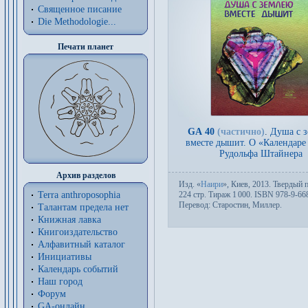
Священное писание
Die Methodologie...
Печати планет
GA 40
(частично)
.
Душа с 
вместе дышит. О «Календаре
Рудольфа Штайнера
Архив разделов
Изд.
«
Наири
», Киев, 2013. Твер­дый пе
224 стр. Тираж 1
000. ISBN 978-9-66
Terra anthroposophia
Пере­вод:
Старостин
,
Миллер
.
Талантам предела нет
Книжная лавка
Книгоиздательство
Алфавитный каталог
Инициативы
Календарь событий
Наш город
Форум
GA-онлайн