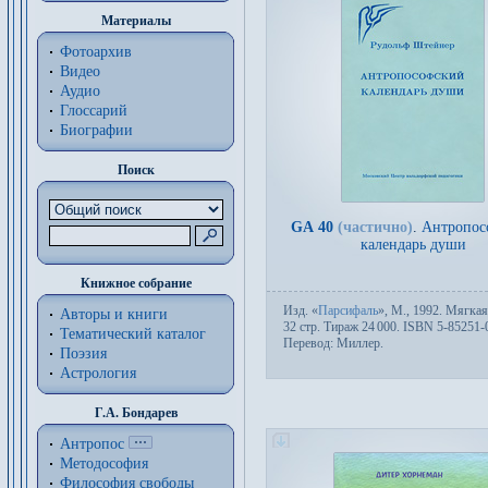
Материалы
Фотоархив
Видео
Аудио
Глоссарий
Биографии
Поиск
GA 40
(частично)
.
Антропос
календарь души
Книжное собрание
Изд.
«
Парсифаль
»,
М.
, 1992. Мяг­кая
Авторы и книги
32 стр. Тираж 24
000. ISBN 5-85251-
Тематический каталог
Пере­вод:
Миллер
.
Поэзия
Астрология
Г.А. Бондарев
Антропос
Методософия
Философия cвободы