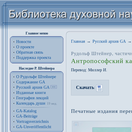
Главное меню
Главная
→
Русский архив GA
→
Новости
О проекте
Обратная связь
Рудольф Штейнер
, частич
Поддержка проекта
Антропософский ка
Наследие Р. Штейнера
Перевод:
Миллер И.
О Рудольфе Штейнере
Содержание GA
Скачать
Русский архив GA
:
Изданные книги
География лекций
Календарь души
19 нед.
Печатные издания пере
GA-Katalog
GA-Beiträge
Vortragsverzeichnis
GA-Unveröffentlicht