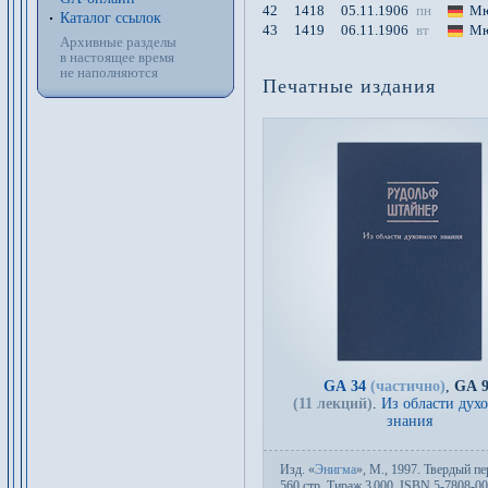
42
1418
05.11.1906
пн
Мю
Каталог ссылок
43
1419
06.11.1906
вт
Мю
Архивные разделы
в настоящее время
не наполняются
Печатные издания
GA 34
(частично)
,
GA 9
(11 лекций)
.
Из области дух
знания
Изд.
«
Энигма
»,
М.
, 1997. Твер­дый пе­
560 стр. Тираж 3
000. ISBN 5-7808-00