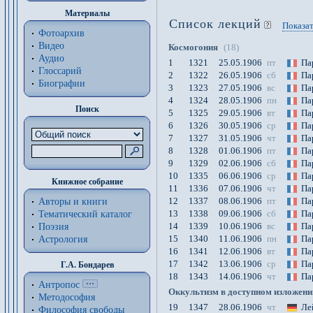
Материалы
Список лекций
Показат
Фотоархив
Видео
Космогония
(18)
Аудио
1
1321
25.05.1906
пт
Па
Глоссарий
2
1322
26.05.1906
сб
Па
Биографии
3
1323
27.05.1906
вс
Па
4
1324
28.05.1906
пн
Па
Поиск
5
1325
29.05.1906
вт
Па
6
1326
30.05.1906
ср
Па
7
1327
31.05.1906
чт
Па
8
1328
01.06.1906
пт
Па
9
1329
02.06.1906
сб
Па
10
1335
06.06.1906
ср
Па
Книжное собрание
11
1336
07.06.1906
чт
Па
12
1337
08.06.1906
пт
Па
Авторы и книги
13
1338
09.06.1906
сб
Па
Тематический каталог
14
1339
10.06.1906
вс
Па
Поэзия
15
1340
11.06.1906
пн
Па
Астрология
16
1341
12.06.1906
вт
Па
17
1342
13.06.1906
ср
Па
Г.А. Бондарев
18
1343
14.06.1906
чт
Па
Антропос
Оккультизм в доступном изложени
Методософия
19
1347
28.06.1906
чт
Ле
Философия cвободы