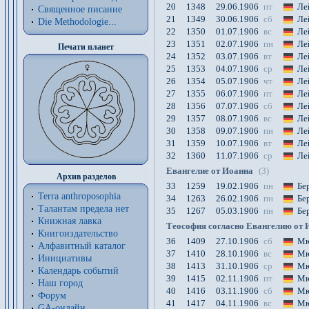
20
1348
29.06.1906
пт
Ле
Священное писание
21
1349
30.06.1906
сб
Ле
Die Methodologie...
22
1350
01.07.1906
вс
Ле
23
1351
02.07.1906
пн
Ле
Печати планет
24
1352
03.07.1906
вт
Ле
25
1353
04.07.1906
ср
Ле
26
1354
05.07.1906
чт
Ле
27
1355
06.07.1906
пт
Ле
28
1356
07.07.1906
сб
Ле
29
1357
08.07.1906
вс
Ле
30
1358
09.07.1906
пн
Ле
31
1359
10.07.1906
вт
Ле
32
1360
11.07.1906
ср
Ле
Евангелие от Иоанна
(3)
Архив разделов
33
1259
19.02.1906
пн
Бе
Terra anthroposophia
34
1263
26.02.1906
пн
Бе
Талантам предела нет
35
1267
05.03.1906
пн
Бе
Книжная лавка
Теософия согласно Евангелию от 
Книгоиздательство
36
1409
27.10.1906
сб
Мю
Алфавитный каталог
37
1410
28.10.1906
вс
Мю
Инициативы
38
1413
31.10.1906
ср
Мю
Календарь событий
39
1415
02.11.1906
пт
Мю
Наш город
40
1416
03.11.1906
сб
Мю
Форум
41
1417
04.11.1906
вс
Мю
GA-онлайн