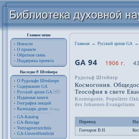
Главное меню
Главная
→
Русский архив GA
→
Новости
О проекте
Обратная связь
GA 94
Поддержка проекта
1906 г.
4
Наследие Р. Штейнера
Рудольф Штейнер
О Рудольфе Штейнере
Космогония. Общедос
Содержание GA
Теософия в свете Ева
Русский архив GA
Изданные книги
Kosmogonie. Populärer Okk
География лекций
des Johannes-Evangeliums
Календарь души
18 нед.
GA-Katalog
Перевод
На
GA-Beiträge
Vortragsverzeichnis
Гончаров В.Н.
Ко
GA-Unveröffentlicht