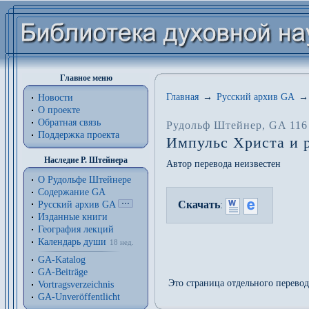
Главное меню
Главная
→
Русский архив GA
→
Новости
О проекте
Обратная связь
Рудольф Штейнер
, GA 116
Поддержка проекта
Импульс Христа и 
Наследие Р. Штейнера
Автор перевода неизвестен
О Рудольфе Штейнере
Содержание GA
Скачать
Русский архив GA
:
Изданные книги
География лекций
Календарь души
18 нед.
GA-Katalog
GA-Beiträge
Это страница отдельного перево
Vortragsverzeichnis
GA-Unveröffentlicht