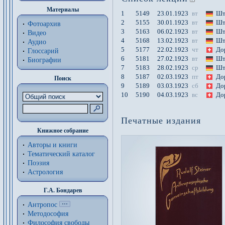
Материалы
1
5149
23.01.1923
вт
Шт
2
5155
30.01.1923
вт
Шт
Фотоархив
3
5163
06.02.1923
вт
Шт
Видео
4
5168
13.02.1923
вт
Шт
Аудио
5
5177
22.02.1923
чт
До
Глоссарий
6
5181
27.02.1923
вт
Шт
Биографии
7
5183
28.02.1923
ср
Шт
8
5187
02.03.1923
пт
До
Поиск
9
5189
03.03.1923
сб
До
10
5190
04.03.1923
вс
До
Печатные издания
Книжное собрание
Авторы и книги
Тематический каталог
Поэзия
Астрология
Г.А. Бондарев
Антропос
Методософия
Философия cвободы