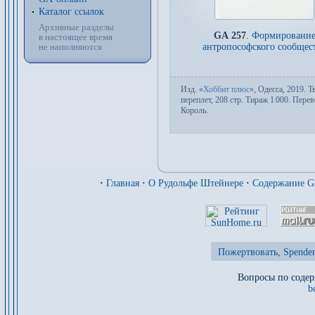
Каталог ссылок
Архивные разделы
GA 257
.
Формировани
в настоящее время
антропософского сообщес
не наполняются
Изд.
«
Хоббит плюс
», Одесса, 2019. Т
пе­ре­плет, 208 стр. Тираж 1
000. Пере­в
Король
.
·
Главная
·
О Рудольфе Штейнере
·
Содержание 
Пожертвовать, Spenden
Вопросы по содер
b