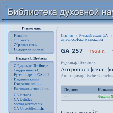
Главное меню
Главная
→
Русский архив GA
→
Новости
антропософского движения
О проекте
Обратная связь
GA 257
Поддержка проекта
1923 г.
Наследие Р. Штейнера
Рудольф Штейнер
О Рудольфе Штейнере
Антропософское фо
Содержание GA
Русский архив GA
Anthroposophische Gemeins
Изданные книги
География лекций
Календарь души
19 нед.
Перевод
Название
GA-Katalog
—
Лекции №
GA-Beiträge
Vortragsverzeichnis
GA-Unveröffentlicht
Список лекций