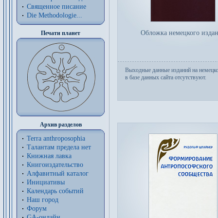
Священное писание
Die Methodologie...
Обложка немецкого изда
Печати планет
Выходные данные изданий на немецк
в базе данных сайта отсутствуют.
Архив разделов
Terra anthroposophia
Талантам предела нет
Книжная лавка
Книгоиздательство
Алфавитный каталог
Инициативы
Календарь событий
Наш город
Форум
GA-онлайн