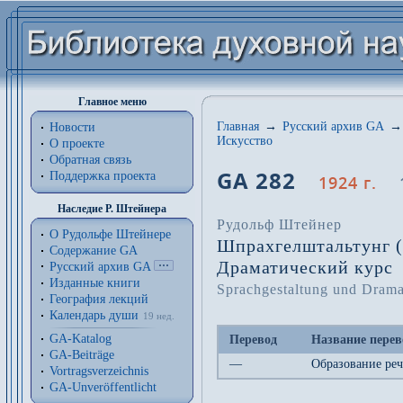
Главное меню
Главная
→
Русский архив GA
→
Новости
Искусство
О проекте
Обратная связь
GA 282
Поддержка проекта
1924 г.
Наследие Р. Штейнера
Рудольф Штейнер
О Рудольфе Штейнере
Шпрахгелштальтунг (и
Содержание GA
Драматический курс
Русский архив GA
Изданные книги
Sprachgestaltung und Drama
География лекций
Календарь души
19 нед.
GA-Katalog
Перевод
Название перев
GA-Beiträge
—
Образование реч
Vortragsverzeichnis
GA-Unveröffentlicht