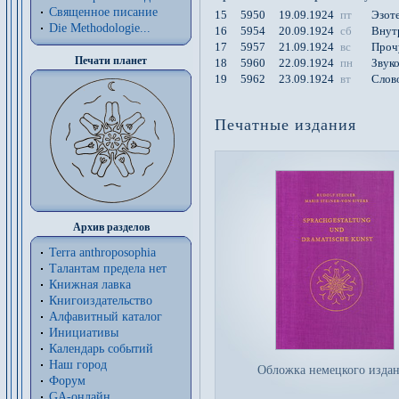
Священное писание
15
5950
19.09.1924
пт
Эзот
Die Methodologie...
16
5954
20.09.1924
сб
Внутр
17
5957
21.09.1924
вс
Проч
Печати планет
18
5960
22.09.1924
пн
Звуко
19
5962
23.09.1924
вт
Слово
Печатные издания
Архив разделов
Terra anthroposophia
Талантам предела нет
Книжная лавка
Книгоиздательство
Алфавитный каталог
Инициативы
Календарь событий
Наш город
Обложка немецкого изда
Форум
GA-онлайн