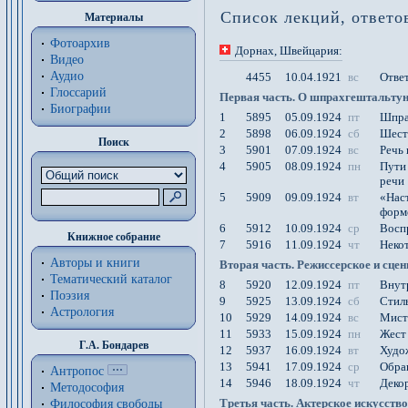
Список лекций, ответо
Материалы
Фотоархив
Дорнах
, Швейцария
:
Видео
Аудио
4455
10.04.1921
вс
Отве
Глоссарий
Первая часть. О шпрахгештальтун
Биографии
1
5895
05.09.1924
пт
Шпра
2
5898
06.09.1924
сб
Шест
Поиск
3
5901
07.09.1924
вс
Речь
4
5905
08.09.1924
пн
Пути 
речи
5
5909
09.09.1924
вт
«Наст
форм
6
5912
10.09.1924
ср
Восп
Книжное собрание
7
5916
11.09.1924
чт
Неко
Авторы и книги
Вторая часть. Режиссерское и сцен
Тематический каталог
8
5920
12.09.1924
пт
Внут
Поэзия
9
5925
13.09.1924
сб
Стиль
Астрология
10
5929
14.09.1924
вс
Мист
11
5933
15.09.1924
пн
Жест
Г.А. Бондарев
12
5937
16.09.1924
вт
Худо
13
5941
17.09.1924
ср
Обращ
Антропос
14
5946
18.09.1924
чт
Декор
Методософия
Третья часть. Актерское искусство
Философия cвободы