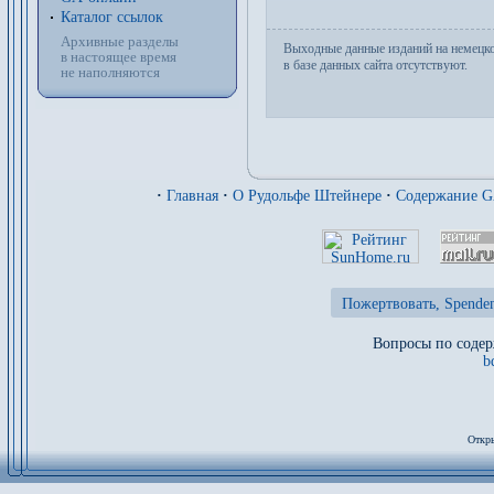
Каталог ссылок
Архивные разделы
Выходные данные изданий на немецк
в настоящее время
в базе данных сайта отсутствуют.
не наполняются
·
Главная
·
О Рудольфе Штейнере
·
Содержание 
Пожертвовать, Spenden
Вопросы по содер
b
Откры