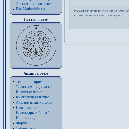
Священное писание
Die Methodologie...
Выходные данные изданий на немецк
в базе данных сайта отсутствуют.
Печати планет
Архив разделов
Terra anthroposophia
Талантам предела нет
Книжная лавка
Книгоиздательство
Алфавитный каталог
Инициативы
Календарь событий
Наш город
Форум
GA-онлайн