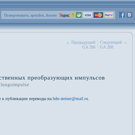
Пожертвовать, spenden, donate
← Предыдущий
Следующий →
GA 286
GA 288
ественных преобразующих импульсов
dlungsimpulse
ые к публикации переводы на
bdn-steiner@mail.ru
.