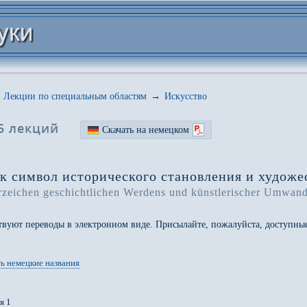
Лекции по специальным областям
→
Искусство
5 лекций
Скачать на немецком
ак символ исторического становления и худож
zeichen geschichtlichen Werdens und künstlerischer Umwan
ствуют переводы в электронном виде. Присылайте, пожалуйста, доступн
ь немецкие названия
я 1