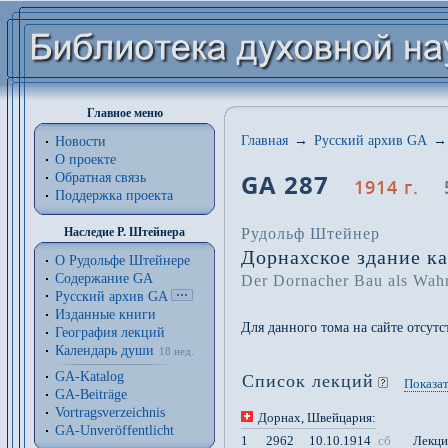
Главное меню
Главная
→
Русский архив GA
→
Новости
О проекте
GA 287
Обратная связь
1914 г.
Поддержка проекта
Рудольф Штейнер
Наследие Р. Штейнера
Дорнахское здание к
О Рудольфе Штейнере
Содержание GA
Der Dornacher Bau als Wahr
Русский архив GA
Изданные книги
Для данного тома на сайте отсут
География лекций
Календарь души
18 нед.
GA-Katalog
Список лекций
Показат
GA-Beiträge
Vortragsverzeichnis
Дорнах
, Швейцария
:
GA-Unveröffentlicht
1
2962
10.10.1914
сб
Лекци