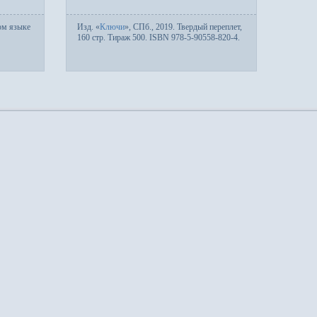
ом языке
Изд.
«
Ключи
»,
СПб.
, 2019. Твер­дый пе­ре­плет,
160 стр. Тираж 500. ISBN 978-5-90558-820-4.