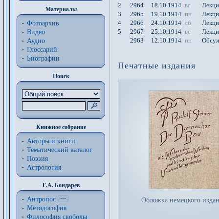
2
2964
18.10.1914
вс
Лекци
Материалы
3
2965
19.10.1914
пн
Лекци
4
2966
24.10.1914
сб
Лекци
Фотоархив
5
2967
25.10.1914
вс
Лекци
Видео
2963
12.10.1914
пн
Обсуж
Аудио
Глоссарий
Биографии
Печатные издания
Поиск
Книжное собрание
Авторы и книги
Тематический каталог
Поэзия
Астрология
Г.А. Бондарев
Антропос
Обложка немецкого изда
Методософия
Философия cвободы