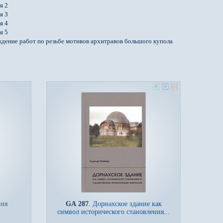
я 2
я 3
я 4
я 5
дение работ по резьбе мотивов архитравов большого купола
ния
GA 287
.
Дорнахское здание как
символ исторического становления...