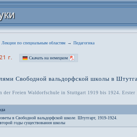
Лекции по специальным областям
→
Педагогика
21 г.
Скачать на немецком
лями Свободной вальдорфской школы в Штутгар
 der Freien Waldorfschule in Stuttgart 1919 bis 1924. Erster
ода
советы в Свободной вальдорфской школе. Штутгарт, 1919-1924.
 второй годы существования школы