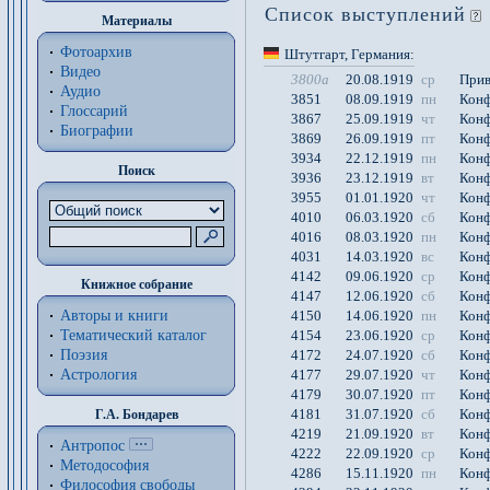
Список выступлений
Материалы
Фотоархив
Штутгарт
, Германия
:
Видео
3800a
20.08.1919
ср
Прив
Аудио
3851
08.09.1919
пн
Конф
Глоссарий
3867
25.09.1919
чт
Конф
Биографии
3869
26.09.1919
пт
Конф
3934
22.12.1919
пн
Конф
Поиск
3936
23.12.1919
вт
Конф
3955
01.01.1920
чт
Конф
4010
06.03.1920
сб
Конф
4016
08.03.1920
пн
Конф
4031
14.03.1920
вс
Конф
4142
09.06.1920
ср
Конф
Книжное собрание
4147
12.06.1920
сб
Конф
4150
14.06.1920
пн
Конф
Авторы и книги
4154
23.06.1920
ср
Конф
Тематический каталог
4172
24.07.1920
сб
Конф
Поэзия
4177
29.07.1920
чт
Конф
Астрология
4179
30.07.1920
пт
Конф
4181
31.07.1920
сб
Конф
Г.А. Бондарев
4219
21.09.1920
вт
Конф
Антропос
4222
22.09.1920
ср
Конф
Методософия
4286
15.11.1920
пн
Конф
Философия cвободы