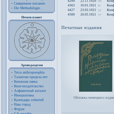
4294
22.11.1920
пн
Конф
Священное писание
4363
16.01.1921
вс
Конф
Die Methodologie...
4427
23.03.1921
ср
Конф
4500
26.05.1921
чт
Конф
Печати планет
Печатные издания
Архив разделов
Terra anthroposophia
Талантам предела нет
Книжная лавка
Книгоиздательство
Алфавитный каталог
Инициативы
Обложка немецкого изда
Календарь событий
Наш город
Форум
GA-онлайн