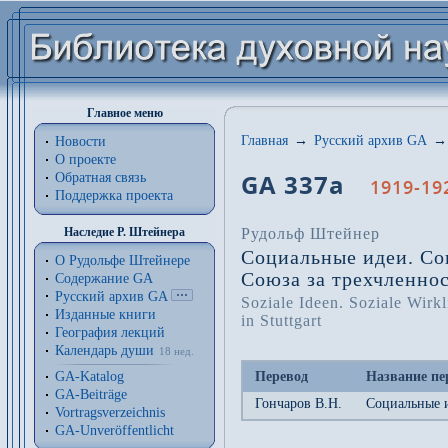
Главное меню
Главная
→
Русский архив GA
→
Новости
О проекте
GA 337a
Обратная связь
1919-192
Поддержка проекта
Рудольф Штейнер
Наследие Р. Штейнера
Социальные идеи. Соц
О Рудольфе Штейнере
Союза за трехчленно
Содержание GA
Русский архив GA
Soziale Ideen. Soziale Wirk
Изданные книги
in Stuttgart
География лекций
Календарь души
18 нед.
Перевод
Название пе
GA-Katalog
GA-Beiträge
Гончаров В.Н.
Социальные и
Vortragsverzeichnis
GA-Unveröffentlicht