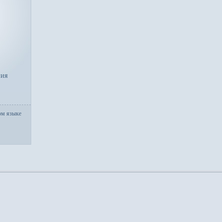
ния
ом языке