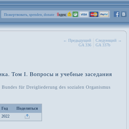
Пожертвовать, spenden, donate
← Предыдущий
Следующий →
GA 336
GA 337b
ка. Том I. Вопросы и учебные заседания
es Bundes für Dreigliederung des sozialen Organismus
Год
Поделиться
2022