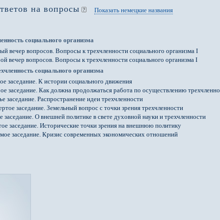
тветов на вопросы
Показать немецкие названия
членность социального организма
ый вечер вопросов. Вопросы к трехчленности социального организма I
ой вечер вопросов. Вопросы к трехчленности социального организма I
рехчленность социального организма
ое заседание. К истории социального движения
ое заседание. Как должна продолжаться работа по осуществлению трехчленно
ье заседание. Распространение идеи трехчленности
ертое заседание. Земельный вопрос с точки зрения трехчленности
е заседание. О внешней политике в свете духовной науки и трехчленности
ое заседание. Исторические точки зрения на внешнюю политику
мое заседание. Кризис современных экономических отношений