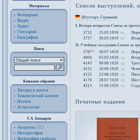
Список выступлений, о
Материалы
Фотоархив
Штутгарт
, Германия
:
Видео
I. Вечера вопросов Союза за трех
Аудио
Глоссарий
3732
25.05.1919
вс
Перв
Биографии
3737
30.05.1919
пт
Втор
II. Учебные заседания Союза за т
Поиск
3787
*
30.07.1919
ср
Перв
4004
03.03.1920
ср
Втор
4143
09.06.1920
ср
Трет
4152
16.06.1920
ср
Четв
4155
23.06.1920
ср
Пято
4176
28.07.1920
ср
Шест
Книжное собрание
4213
15.09.1920
ср
Седь
Авторы и книги
Тематический каталог
Печатные издания
Поэзия
Астрология
Г.А. Бондарев
Антропос
Методософия
Философия cвободы