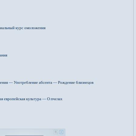
иальный курс омоложения
ания
дения — Употребление абсента — Рождение близнецов
я европейская культура — О пчелах