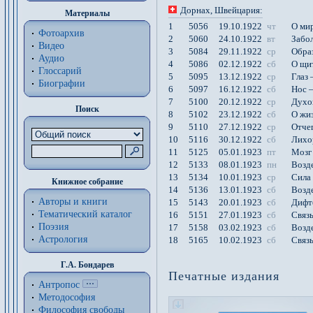
Дорнах
, Швейцария
:
Материалы
1
5056
19.10.1922
чт
О ми
Фотоархив
2
5060
24.10.1922
вт
Забо
Видео
3
5084
29.11.1922
ср
Образ
Аудио
4
5086
02.12.1922
сб
О щи
Глоссарий
5
5095
13.12.1922
ср
Глаз 
Биографии
6
5097
16.12.1922
сб
Нос 
7
5100
20.12.1922
ср
Духо
Поиск
8
5102
23.12.1922
сб
О жи
9
5110
27.12.1922
ср
Отче
10
5116
30.12.1922
сб
Лихо
11
5125
05.01.1923
пт
Мозг
12
5133
08.01.1923
пн
Возде
13
5134
10.01.1923
ср
Сила
Книжное собрание
14
5136
13.01.1923
сб
Возд
Авторы и книги
15
5143
20.01.1923
сб
Дифт
Тематический каталог
16
5151
27.01.1923
сб
Связ
Поэзия
17
5158
03.02.1923
сб
Возд
Астрология
18
5165
10.02.1923
сб
Связь
Г.А. Бондарев
Печатные издания
Антропос
Методософия
Философия cвободы