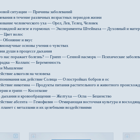
ровой ситуации — Причины заболеваний
левания в течение различных возрастных периодов жизни
ование человеческого уха — Орел, Лев, Телец, Человек
товидной железе и гормонах — Эксперименты Штейнаха — Духовный и матер
— Цвет волос
— Обоняние и вкус
внонаучные основы учения о чувствах
зни души в процессе дыхания
го нас поражает болезнь? — Грипп — Сенной насморк — Психические заболев
радка — Коллапс — Беременность
 и Мышление
йствие алкоголя на человека
 понимания как действие Солнца — О постройках бобров и ос
ействие никотина — Продукты питания растительного и животного происхож
ерия и грипп — Косоглазие
ь дыхания и кровообращения — Желтуха — Оспа — Бешенство
ействие абсента — Гемофилия — Отмирающая восточная культура и восходяща
 планет с металлами и их целебными воздействиями