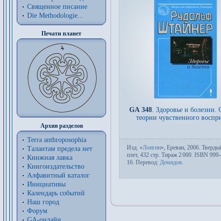
Священное писание
Die Methodologie...
Печати планет
GA 348
.
Здоровье и болезни.
теории чувственного воспр
Архив разделов
Terra anthroposophia
Изд.
«
Лонгин
», Ереван, 2006. Твер­дый
Талантам предела нет
плет, 432 стр. Тираж 2
000. ISBN 999-
Книжная лавка
16. Пере­вод:
Демидов
.
Книгоиздательство
Алфавитный каталог
Инициативы
Календарь событий
Наш город
Форум
GA-онлайн