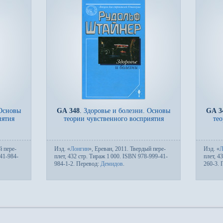
 Основы
GA 348
.
Здоровье и болезни. Основы
GA 3
иятия
теории чувственного восприятия
тео
 пе­ре­
Изд.
«
Лонгин
», Ереван, 2011. Твер­дый пе­ре­
Изд.
«
Л
41-984-
плет, 432 стр. Тираж 1
000. ISBN 978-999-41-
плет, 4
984-1-2. Пере­вод:
Демидов
.
260-3. 