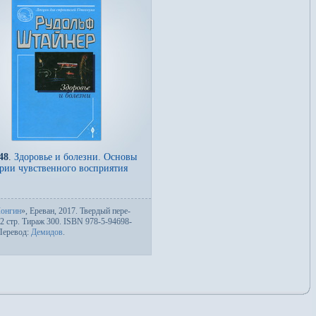
48
.
Здоровье и болезни. Основы
рии чувственного восприятия
онгин
», Ереван, 2017. Твер­дый пе­ре­
32 стр. Тираж 300. ISBN 978-5-94698-
Пере­вод:
Демидов
.