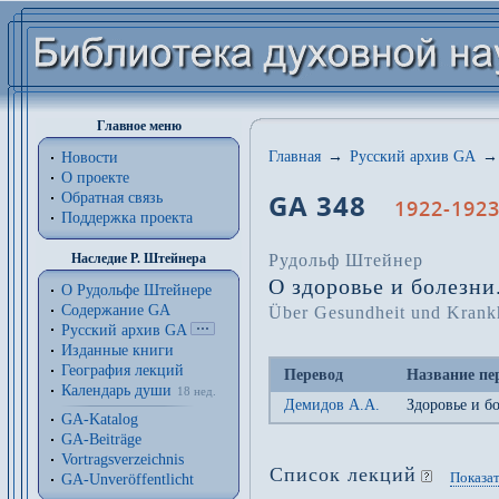
Главное меню
Главная
→
Русский архив GA
→
Новости
О проекте
GA 348
Обратная связь
1922-1923
Поддержка проекта
Рудольф Штейнер
Наследие Р. Штейнера
О здоровье и болезни
О Рудольфе Штейнере
Содержание GA
Über Gesundheit und Krankhe
Русский архив GA
Изданные книги
География лекций
Перевод
Название пе
Календарь души
18 нед.
Демидов А.А.
Здоровье и б
GA-Katalog
GA-Beiträge
Vortragsverzeichnis
Список лекций
Показат
GA-Unveröffentlicht