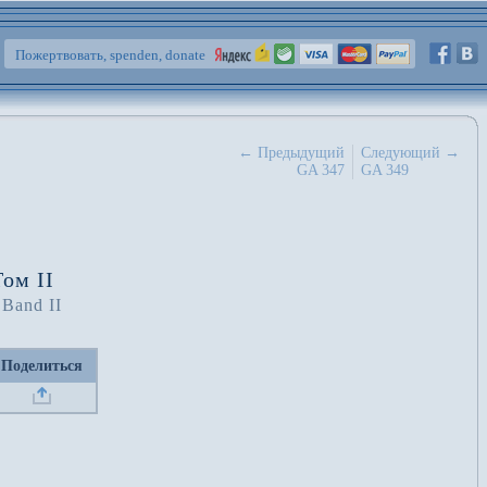
Пожертвовать, spenden, donate
← Предыдущий
Следующий →
GA 347
GA 349
ом II
 Band II
Поделиться