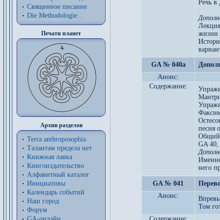
Речь в
Священное писание
Die Methodologie...
Дополн
Лекция
Печати планет
жизни 
Истори
вариан
GA № 040a
Дополн
Анонс:
Содержание:
Упражн
Maнтри
Упражн
Факсим
Остесо
Архив разделов
песня 
Общий 
Terra anthroposophia
GA 40,
Талантам предела нет
Дополн
Книжная лавка
Именно
Книгоиздательство
него п
Алфавитный каталог
Инициативы
GA № 041
Перево
Календарь событий
Анонс:
Впревы
Наш город
Том го
Форум
GA-онлайн
Содержание: