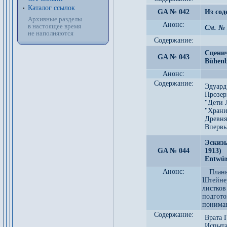
Каталог ссылок
GA № 042
Из сод
Архивные разделы
Анонс:
в настоящее время
См. № 
не наполняются
Содержание:
Сценич
GA № 043
Bühenb
Анонс:
Содержание:
Эдуард
Прозер
"Дети 
"Храни
Древня
Впервы
Эскизы
GA № 044
1913)
Entwür
Анонс:
План
Штейнер
листков
подгот
пониман
Содержание:
Врата 
Испыта