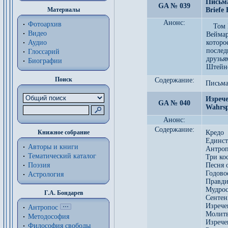
Письма
GA № 039
Материалы
Briefe 
Анонс:
Фотоархив
Том 
Видео
Веймар
Аудио
которо
после
Глоссарий
друзья
Биографии
Штейне
Поиск
Содержание:
Письма
Изрече
GA № 040
Wahrsp
Анонс:
Содержание:
Книжное собрание
Кредо
Единст
Авторы и книги
Антроп
Тематический каталог
Три ко
Поэзия
Песня 
Годово
Астрология
Правди
Мудрос
Г.А. Бондарев
Сентен
Изрече
Антропос
Молитв
Методософия
Изрече
Философия cвободы