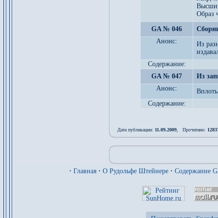
Высший
Образ 
GA № 046
Сборн
Анонс:
Из раз
издава
Содержание:
GA № 047
Из зап
Анонс:
Вплоть 
Содержание:
Дата публикации:
11.09.2009
, Прочитано:
1283
·
Главная
·
О Рудольфе Штейнере
·
Содержание 