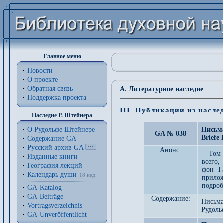
Главное меню
Новости
О проекте
Обратная связь
A. Литературное наследие
Поддержка проекта
III. Публикации из насле
Наследие Р. Штейнера
О Рудольфе Штейнере
Письма
GA № 038
Briefe 
Содержание GA
Русский архив GA
Анонс:
Том 
Изданные книги
всего,
География лекций
фон Г
Календарь души
18 нед.
прило
подроб
GA-Katalog
GA-Beiträge
Содержание:
Письма
Vortragsverzeichnis
Рудоль
GA-Unveröffentlicht