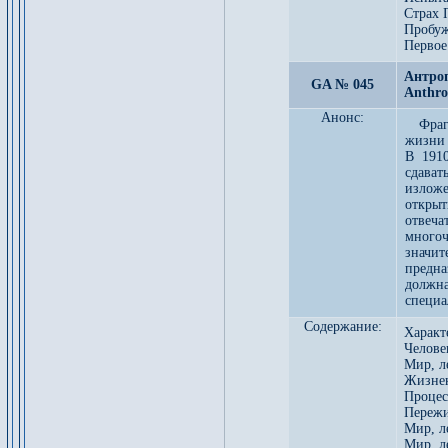
Страх 
Пробуж
Первое
Антроп
GA № 045
Anthro
Анонс:
Фраг
жизни 
В 1910
сдава
излож
откры
отвеч
много
значи
предна
должн
специа
Содержание:
Характ
Челове
Мир, л
Жизнен
Процес
Пережи
Мир, л
Мир, л