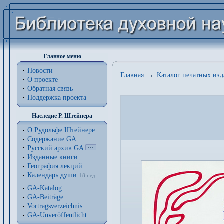
Главное меню
Новости
Главная
→
Каталог печатных из
О проекте
Обратная связь
Поддержка проекта
Наследие Р. Штейнера
О Рудольфе Штейнере
Содержание GA
Русский архив GA
Изданные книги
География лекций
Календарь души
18 нед.
GA-Katalog
GA-Beiträge
Vortragsverzeichnis
GA-Unveröffentlicht