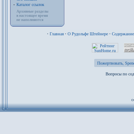
Каталог ссылок
Архивные разделы
в настоящее время
не наполняются
·
Главная
·
О Рудольфе Штейнере
·
Содержани
Пожертвовать, Spen
Вопросы по сод
От