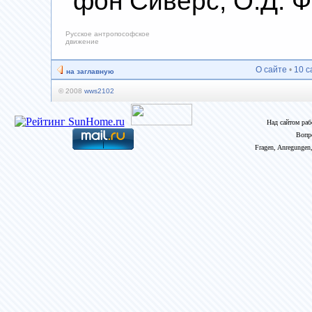
фон Сиверс, О.Д. 
Русское антропософское
движение
О сайте
•
10 с
на заглавную
© 2008
wws2102
Над сайтом ра
Вопр
Fragen, Anregungen