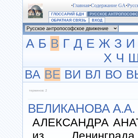
·
Главная
·
Содержание GA
·
Русс
ГЛОССАРИЙ БДН
РУССКОЕ АНТРОПОСОФ
ОБРАТНАЯ СВЯЗЬ
ВХОД
А
Б
В
Г
Д
Е
Ж
З
И
Х
Ч
ВА
ВЕ
ВИ
ВЛ
ВО
В
терминов: 2
ВЕЛИКАНОВА А.А.
АЛЕКСАНДРА АНАТ
из Ленинград