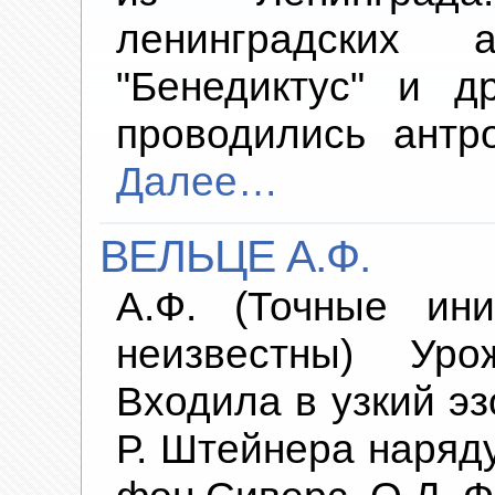
ленинградских а
"Бенедиктус" и д
проводились антр
Далее…
ВЕЛЬЦЕ А.Ф.
А.Ф. (Точные ин
неизвестны) Уро
Входила в узкий эз
Р. Штейнера наряду