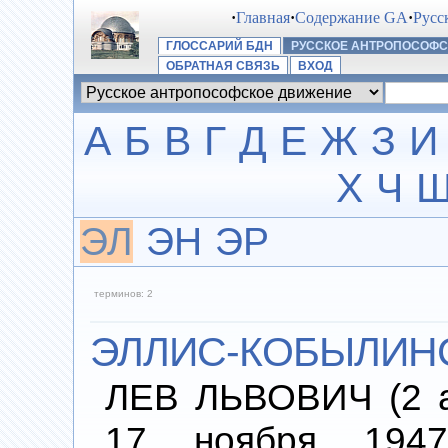
·
Главная
·
Содержание GA
·
Русс
ГЛОССАРИЙ БДН
РУССКОЕ АНТРОПОСОФ
ОБРАТНАЯ СВЯЗЬ
ВХОД
А
Б
В
Г
Д
Е
Ж
З
И
Х
Ч
ЭЛ
ЭН
ЭР
терминов: 2
ЭЛЛИС-КОБЫЛИНС
ЛЕВ ЛЬВОВИЧ (2 а
17 ноября 1947