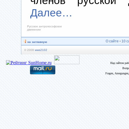
членов русской 
Далее…
Русское антропософское
движение
О сайте
•
10 с
на заглавную
© 2008
wws2102
Над сайтом ра
Вопр
Fragen, Anregungen