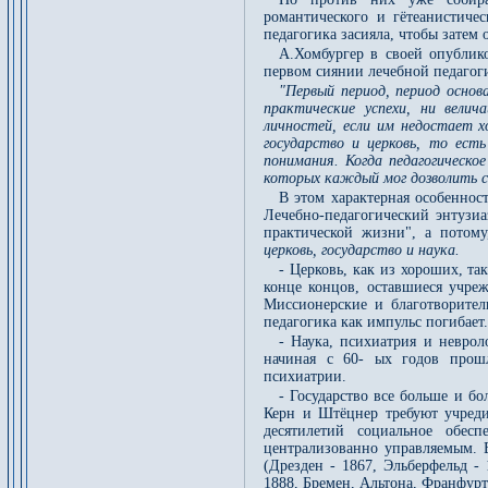
романтического и гётеанистиче
педагогика засияла, чтобы затем 
А.Хомбургер в своей опублико
первом сиянии лечебной педагог
"Первый период, период основ
практические успехи, ни вели
личностей, если им недостает х
государство и церковь, то ест
понимания. Когда педагогическое
которых каждый мог дозволить се
В этом характерная особенност
Лечебно-педагогический энтузи
практической жизни", а потом
церковь, государство и наука.
- Церковь, как из хороших, та
конце концов, оставшиеся учре
Миссионерские и благотворител
педагогика как импульс погибает
- Наука, психиатрия и неврол
начиная с 60- ых годов прошл
психиатрии.
- Государство все больше и б
Керн и Штёцнер требуют учреди
десятилетий социальное обес
централизованно управляемым. В
(Дрезден - 1867, Эльберфельд -
1888, Бремен, Альтона, Франфурт- 