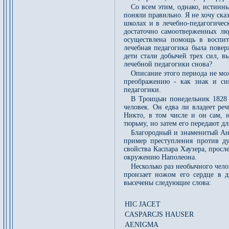
Со всем этим, однако, истинн
поняли правильно. Я не хочу ска
школах и в лечебно-педагогичес
достаточно самоотверженных лю
осуществлена помощь в воспит
лечебная педагогика была пове
дети стали добычей трех сил, в
лечебной педагогики снова?
Описание этого периода не мо
преображению - как знак и сим
педагогики.
В Троицын понедельник 1828 
человек. Он едва ли владеет ре
Никто, в том числе и он сам, н
тюрьму, но затем его передают д
Благородный и знаменитый Анс
пример преступления против д
свойства Каспара Хаузера, просл
окружению Наполеона.
Несколько раз необычного чело
пронзает ножом его сердце в д
высечены следующие слова:
HIC JACET
CASPARCJS HAUSER
AENIGMA