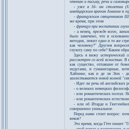
чтению и письму, речи и самовы
- уже в 16- ом столетии (
швейцарским врачом Аманом
и п
-
французским священником Ша
же время, при этом
-
француз при воспитании глух
- а
немец, прежде всего, зани
было замечено, что в основани
методик, лежит одно и то же стре
как человеку?" Другим вопросо
глухоту саму по себе? Каким обр
Здесь я вижу
исторический 
рассмотрен со всей ясностью
. В
как существо, отпавшее от бож
недугами, и гуманитарные, хот
Хайнике, как и де ля Эпи - д
захлестывается новой волной "свя
- Идет ли речь об английских 
- о великих немецких философа
- или романтических поэтах: Н
- или романтических естествои
- или об Итарде и Гюггенбюл
совершенно уникальное.
Перед нами стоит вопрос: поч
веков?
Это время, когда Гёте пишет "
- свой роман о воспитании, в 