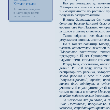
Как раз незадолго до появле
Каталог ссылок
"Обозрение этической классифик
Архивные разделы
и имбецильности по расовым при
в настоящее время
получило распространение.
не наполняются
В книге Эммингхауза для наш
больнице Бисетр [Bicеtre] было
врачом там был Польмье, которы
психозов и опыту клинического л
Таким образом, там было соз
результатом явились статистичес
Но в той же больнице Бисетр,
назвать основателем лечебной п
"Моральное воспитание, гиги
предыдущие 15 лет. Одновремен
нарушениями, созданное его учи
Итард был, собственно, отоло
детей". В 1798 году, когда он
беспризорного ребенка, котор
этого ребенка к себе и с люб
"социализировать", правда, пр
опыта были обобщены в неболь
учеником был уже упомянутый вы
только основал в
штате Массачус
лечебно-педагогическое движение
За несколько лет до этого,
в 1
Яков Гюггенбюль, прогуливаясь
человека, страдающего кретинизм