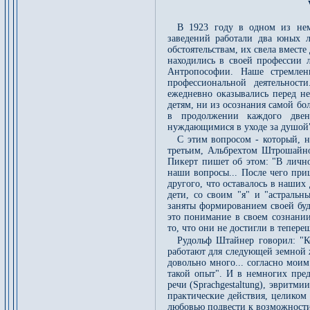
В 1923 году в одном из нем
заведений работали два юных 
обстоятельствам, их свела вмест
находились в своей профессии л
Антропософии. Наше стремле
профессиональной деятельност
ежедневно оказывались перед н
детям, ни из осознания самой бо
в продолжении каждого двен
нуждающимися в уходе за душой
С этим вопросом - который, на
третьим, Альбрехтом Штрошайном
Пикерт пишет об этом: "В лично
наши вопросы... После чего при
другого, что оставалось в наших
дети, со своим "я" и "астральн
заняты формированием своей буд
это понимание в своем сознани
то, что они не достигли в тепер
Рудольф Штайнер говорил: "Ко
работают для следующей земной ж
довольно много... согласно мои
такой опыт". И в немногих пре
речи (Sprachgestaltung), эвритм
практические действия, целиком 
любовью подвести к возможности