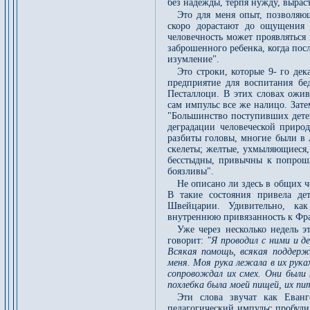
без надежды, терпя нужду, выраста
Это для меня опыт, позволяющ
скоро дорастают до ощущения 
человечность может проявляться
заброшенного ребенка, когда пос
изумление".
Это строки, которые 9- го де
предприятие для воспитания б
Песталлоци. В этих словах ожив
сам импульс все же налицо. Зате
"Большинство поступивших детей
деградации человеческой природ
разбиты головы, многие были в 
скелеты; желтые, ухмыляющиеся,
бесстыдны, привычны к попроша
боязливы".
Не описано ли здесь в общих ч
В такие состояния привела де
Швейцарии. Удивительно, ка
внутреннюю привязанность к Фра
Уже через несколько недель э
говорит:
"Я проводил с ними и де
Всякая помощь, всякая поддержк
меня. Моя рука лежала в их руках
сопровождал их смех. Они были 
похлебка была моей пищей, их пи
Эти слова звучат как Еванг
педагогический импульс пробуди