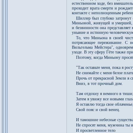
естественном ходе, без вмешател
проходит врата смерти и рождает
контакте с неполноценным ребенк
Шиллер был глубоко затронут 
Миньоной, живущей и умершей, н
и безвинности она представляет 
уныние и истинную человеческую 
То, что Миньона в своей чисто
потрясающее переживание. С н
Вильгельма Мейстера", одноврем
уходе. В эту сферу Гёте также п
Поэтому, когда Миньону просят
"Так оставьте меня, пока я рост
Не снимайте с меня белое плат
Прочь от прекрасной Земли я 
Вниз, в тот прочный дом.
Там отдохну я немного в тиши
Затем я увижу все новыми глаз
Я оставлю тогда свое облаченье
Свой пояс и свой венец.
И тамошние небесные существ
Не спросят меня, мужчина ты 
И просветленное тело