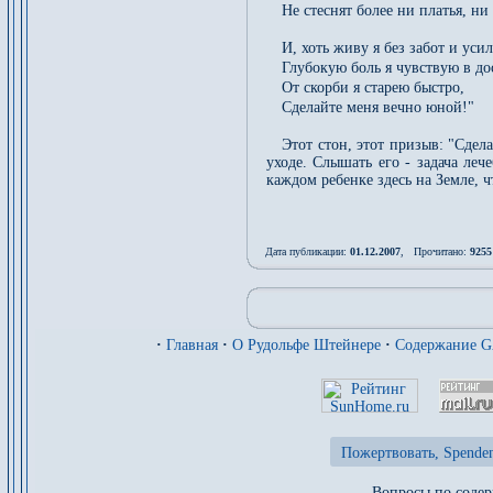
Не стеснят более ни платья, ни
И, хоть живу я без забот и уси
Глубокую боль я чувствую в до
От скорби я старею быстро,
Сделайте меня вечно юной!"
Этот стон, этот призыв: "Сде
уходе. Слышать его - задача леч
каждом ребенке здесь на Земле, ч
Дата публикации:
01.12.2007
, Прочитано:
9255
·
Главная
·
О Рудольфе Штейнере
·
Содержание 
Пожертвовать, Spenden
Вопросы по содер