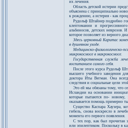
их лечения.
Область детской истерии предс
объяснена с принципиально новой
к рождению, а истерия - как про
Рудольф Штайнер подробно гов
клептомании и прогрессивного
альбиносов, детских неврозов. И
которое позволяет из верного ди
Здесь церковный Kapuтac зам
в душевном уходе
.
Медицинско-физиологическо-пс
микрокосмосе в макрокосмосе.
Государственная служба леч
воспитанием самого себя.
После этого курса Рудольф Ш
высшего учебного заведения дл
доктора Иты Вегман. Она всегд
следствия и социальные цели это
Это ей мы обязаны тому, что 
Исландии на основании инициат
которые пытаются по- новому,
оказывается помощь примерно ты
Существо Каспара Хаузера, ко
гибель, снова воскресло в лече
момента его первого появления.
С тех пор, как был прочитан 
или эпилептиком. Поскольку в ка