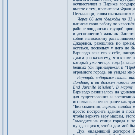
осуществляет в Париже государ
вместе с тем, правителем Франц
Песталлоци, снова оказываются в
Через 66 лет (дважды по 33 г
написал свою работу по классиф
районе лондонских трущоб проис
и десятилетний мальчик. Заняти
собой наполовину развалившееся
Джарвиса, разошлись по домам.
остаться, поскольку у него не 
Барнардо взял его к себе, накор
Джим рассказал ему, что кроме 
который уже четыре года (внача
бедных (он принадлежал к "Проб
огромного города, он увидел множ
Барнардо собирался стать мис
Лондоне, и он должен помочь э
End Juvenile Mission". В марте
Барнардо развивалось на удивле
для существования и воспитания
использовавшегося ранее как тр
"Без сомнения,
церковь сегодня 
просто построить здание и пост
чтобы вернуть веру массам, этог
"выходите на улицы города и зо
нуждающихся, чтобы дом мой бы
Дух, овладевший доктором Б