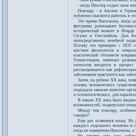
- когда Шиллер издает свои пи
Повсюду - в Англии и Герма
публично пытаются работать в э
Это время Наполеона, когда о
фигурами, развязывает бессмысл
исторический момент в Итарде 
Сегуин и Гюггенбюль. Дон Бос
непосредственно лечебной педа
Потому что примерно с 1835 го
шествие физиология и неврол
классический гётеанизм покрыва
Гельмгольцем, начинает развив
гипнозом вводится в процесс
рассматриваются как рефлекторн
заболевания трактуются как забо
Затем, на рубеже XX века, по
основы человеческого существо
подпадала законам животно-орган
и психопатического, для парализ
В начале XX века было введен
возможностей, подвергался специ
Между тем повсюду, особенн
говорит?
Еще раз оглянемся назад. На 
каждого отдельного человека и 
тогда не намерения Наполеона, а
Но против них уже собирал