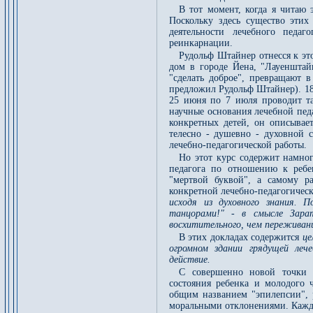
В тот момент, когда я читаю 
Поскольку здесь существо этих
деятельности лечебного педа
реинкарнации.
Рудольф Штайнер отнесся к эт
дом в городе Йена, "Лауенштай
"сделать доброе", превращают 
предложил Рудольф Штайнер). 18 
25 июня по 7 июля проводит та
научные основания лечебной пед
конкретных детей, он описыва
телесно - душевно - духовной 
лечебно-педагогической работы.
Но этот курс содержит намног
педагога по отношению к ребе
"мертвой буквой", а самому ра
конкретной лечебно-педагогичес
исходя из духовного знания.
танцорами!" - в смысле Зара
восхитительного, чем переживан
В этих докладах содержится
це
огромном здании грядущей лече
действие.
С совершенно новой точки 
состояния ребенка и молодого 
общим названием "эпилепсии", р
моральными отклонениями. Кажда