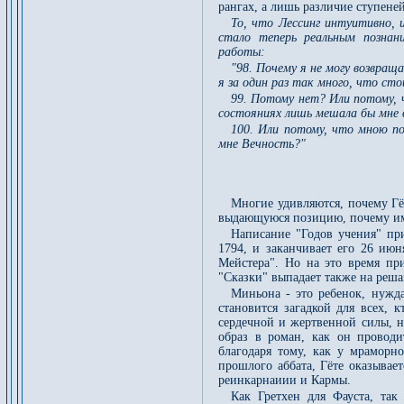
рангах, а лишь различие ступене
То, что Лессинг интуитивно, 
стало теперь реальным познан
работы:
"98. Почему я не могу возвращ
я за один раз так много, что ст
99. Потому нет? Или потому, 
состояниях лишь мешала бы мне в
100. Или потому, что мною п
мне Вечность?"
Многие удивляются, почему Гё
выдающуюся позицию, почему им
Написание "Годов учения" пр
1794, и заканчивает его 26 июн
Мейстера". Но на это время пр
"Сказки" выпадает также на реша
Миньона - это ребенок, нужд
становится загадкой для всех, 
сердечной и жертвенной силы, н
образ в роман, как он проводи
благодаря тому, как у мраморн
прошлого аббата, Гёте оказывае
реинкарнаиии и Кармы.
Как Гретхен для Фауста, так