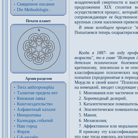
младенческой смертности и выст
Священное писание
продолжении XIX столетия во
Die Methodologie...
осуществляется процесс, которы
сопровождающее ее бедственное
Печати планет
крупных слоев населения привел
В этом всеобщем процессе "п
Попытаемся теперь охарактеризова
Когда в 1887- ом году профе
возраста", то в главе "История 
детским психическим болезням
кретинизму, эпилепсии и ее от
классификацию психических нар
попытки (предпринятые в период 
Архив разделов
Моудсли в своей книге "Психоло
Terra anthroposophia
на немецкий, вводит следующие 
Талантам предела нет
1. Мономания или частичное п
Книжная лавка
2. Хореевидный делирий;
Книгоиздательство
3. Каталептическое помешатель
Алфавитный каталог
4. Эпилептическое помешатель
Инициативы
5. Мания;
Календарь событий
6. Меланхолия;
Наш город
7. Аффективное или моральное
Форум
Я привожу эту классификацию 
что уже тогда имелось достаточ
GA-онлайн