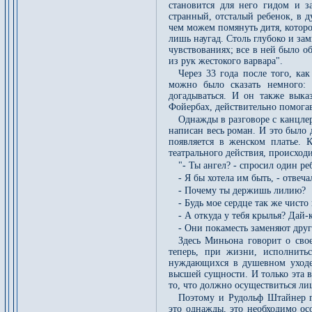
становится для него гидом и 
странный, отсталый ребенок, в д
чем можем помянуть дитя, которо
лишь наугад. Столь глубоко и за
чувствованиях; все в ней было о
из рук жестокого варвара".
Через 33 года после того, ка
можно было сказать немного: 
догадываться. И он также вык
Фойербах, действительно помогав
Однажды в разговоре с канцле
написан весь роман. И это было 
появляется в женском платье. К
театрального действия, происход
"- Ты ангел? - спросил один ре
- Я бы хотела им быть, - отвеч
- Почему ты держишь лилию?
- Будь мое сердце так же чисто
- А откуда у тебя крылья? Дай-
- Они покаместь заменяют друг
Здесь Миньона говорит о сво
теперь, при жизни, исполнитьс
нуждающихся в душевном уходе.
высшей сущности. И только эта в
то, что должно осуществиться ли
Поэтому и Рудольф Штайнер го
это однажды, это необходимо ос