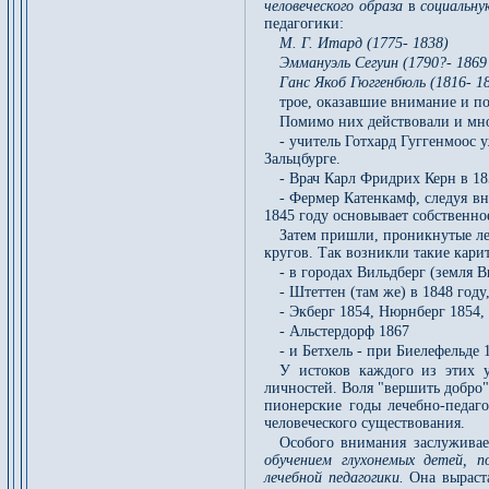
человеческого образа
в
социальну
педагогики:
М. Г. Итард (1775- 1838)
Эммануэль Сегуин (1790?- 1869
Ганс Якоб Гюггенбюль (1816- 18
трое, оказавшие внимание и 
Помимо них действовали и мно
- учитель Готхард Гуггенмоос 
Зальцбурге.
- Врач Карл Фридрих Керн в 1
- Фермер Катенкамф, следуя вн
1845 году основывает собственно
Затем пришли, проникнутые ле
кругов. Так возникли такие кари
- в городах Вильдберг (земля В
- Штеттен (там же) в 1848 году
- Экберг 1854, Нюрнберг 1854,
- Альстердорф 1867
- и Бетхель - при Биелефельде 
У истоков каждого из этих у
личностей. Воля "вершить добро"
пионерские годы лечебно-педаг
человеческого существования.
Особого внимания заслуживае
обучением глухонемых детей, п
лечебной педагогики.
Она выраст