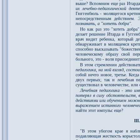
выше? Вспомним еще раз Итарда 
их лечебно-педагогической дея
Гюггенбюль - молящегося кретин
непосредственным действием.
познавать, а "хотеть добра".
Но как раз это "хотеть добра
делает решение Итарда и Гугген
врач видит ребенка, который д
обнаруживает в молящемся крети
способно высказывать "божестве
человеческому образу свой пе
больного, это - воля присоедини
В этом стремлении действова
педагогика, на мой взгляд, состо
собой нечто новое, третье. Когд
двух первых; так и лечебная п
существовал в человечестве, или 
Лечебная педагогика - это им
потерял в силу обстоятельств, 
действиями или обучением можно
выражением истинного человече
найти этот импульс еще?
II
"В этом убогом крае я набл
подавляющая жесткость корыстолю