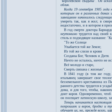
"королевской свадьбы".
Он искал
облик.
Когда 19 сентября 1905 года 
которым он в различных домах и
завещание начиналось следующим
умереть так, как я жил; в смир
недостаточно, и в котором я приз
В год смерти доктора Барнард
неутомимо
трудится над своей к
стиль и подходящее название:
"К
"То же Солнце
Улыбается той же Земле;
Из той же слизи и крови
Созданы Бог, Человек и Дитя.
Ничто не осталось, ничто не ис
Всё молодо и старо,
Смерть связана с жизнью".
В 1841 году (в том же году,
итальянец завершает свое теоло
безземельного крестьянина из Пь
раннего детства трудится в усадь
дома, и для того, чтобы, наконе
доит коров. Одновременно, чтоб о
он посещает латинскую школу, за
Теперь начинается настоящая 
попрошаек и воров, бродяг и ту
обучает их, но, прежде всего, и