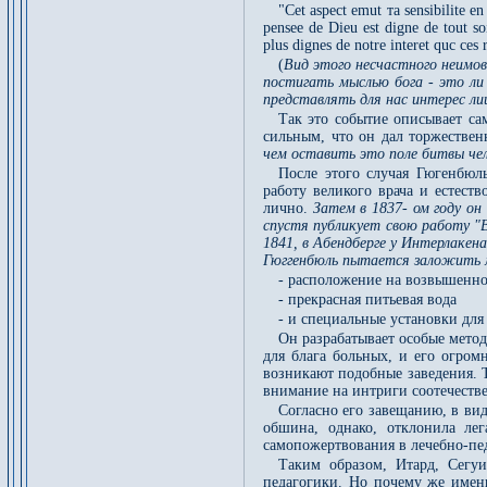
"Cet aspect emut та sensibilite e
pensee de Dieu est digne de tout soi
plus dignes de notre interet quc ces
(
Вид этого несчастного неимов
постигать мыслью бога - это ли
представлять для нас интерес л
Так это событие описывает са
сильным, что он дал торжестве
чем оставить это поле битвы че
После этого случая Гюгенбюл
работу великого врача и естест
лично.
Затем в 1837- ом году он
спустя публикует свою работу "В
1841, в Абендберге у Интерлакен
Гюггенбюль пытается заложить м
- расположение на возвышенно
- прекрасная питьевая вода
- и специальные установки дл
Он разрабатывает особые метод
для блага больных, и его огром
возникают подобные заведения. Т
внимание на интриги соотечествен
Согласно его завещанию, в вид
обшина, однако, отклонила ле
самопожертвования в лечебно-пе
Таким образом, Итард, Сегуи
педагогики. Но почему же имен