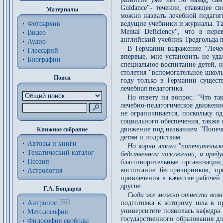
Guidance"- течение, ставящее с
Материалы
можно назвать лечебной педагог
Фотоархив
ведущие учебники и журналы. Та
Mental Deficiency", что в пер
Видео
английский учебник Тредгольда п
Аудио
В Германии выражение "Лечеб
Глоссарий
впервые, мне установить не уда
Биографии
специальное воспитание детей, 
столетия "вспомогательное школ
Поиск
году только в Германии сущест
лечебная педагогика.
Но ответу на вопрос: "Что та
лечебно-педагогическое движени
не ограничивается, поскольку о
социального обеспечения, также
движение под названием "Попечит
Книжное собрание
детям и подросткам.
Авторы и книги
Но корни этого "попечительс
Тематический каталог
бедственном положении, и пред
Поэзия
благотворительные организации
воспитание беспризорников, п
Астрология
привлечения в качестве рабочей
другое.
Г.А. Бондарев
Сюда же можно отнести возник
Антропос
подготовка к которому шла в п
университете появилась кафедра
Методософия
государственного образования д
Философия cвободы