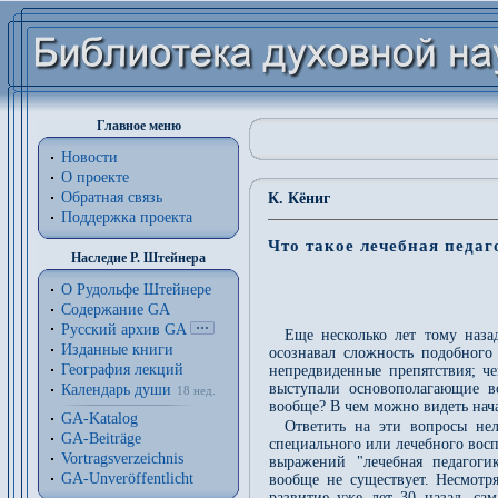
Главное меню
Новости
О проекте
Обратная связь
К. Кёниг
Поддержка проекта
Что такое лечебная педаг
Наследие Р. Штейнера
О Рудольфе Штейнере
Содержание GA
Русский архив GA
Еще несколько лет тому назад
Изданные книги
осознавал сложность подобного
География лекций
непредвиденные препятствия; ч
выступали основополагающие во
Календарь души
18 нед.
вообще? В чем можно видеть нач
GA-Katalog
Ответить на эти вопросы нел
GA-Beiträge
специального или лечебного вос
Vortragsverzeichnis
выражений "лечебная педагогика
GA-Unveröffentlicht
вообще не существует. Несмотря
развитие уже лет 30 назад, сам