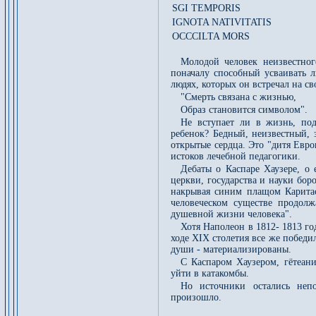
SGI TEMPORIS
IGNOTA NATIVITATIS
OCCCILTA MORS
Молодой человек неизвестно
поначалу способный усваивать 
людях, которых он встречал на св
"Смерть связана с жизнью,
Образ становится символом".
Не вступает ли в жизнь, по
ребенок? Бедный, неизвестный, 
открытые сердца. Это "дитя Евро
истоков лечебной педагогики.
Дебаты о Каспаре Хаузере, о
церкви, государства и науки бор
накрывая синим плащом Каритас
человеческом существе продолж
душевной жизни человека".
Хотя Наполеон в 1812- 1813 г
ходе XIX столетия все же победи
души - материализированы.
С Каспаром Хаузером, гётеан
уйти в катакомбы.
Но источники остались неп
произошло.