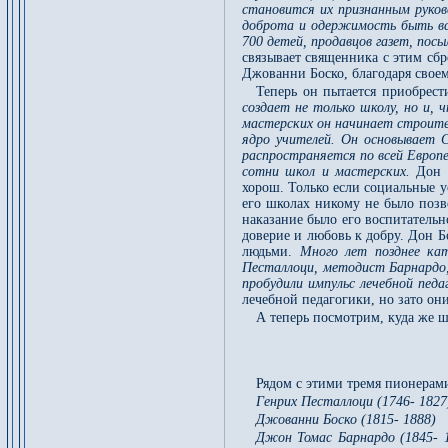
становится их признанным руково
доброта и одержимость быть все
700 детей, продавцов газет, посы
связывает священника с этим сб
Джованни Боско, благодаря своем
Теперь он пытается приобрест
создает не только школу, но и, 
мастерских он начинает строите
ядро учителей. Он основывает С
распространяется по всей Европ
сотни школ и мастерских.
Дон 
хорош. Только если социальные у
его школах никому не было позво
наказание было его воспитатель
доверие и любовь к добру. Дон Б
людьми.
Много лет позднее кат
Песталлоци, методист Барнардо,
пробудили импульс лечебной педа
лечебной педагогики, но зато он
А теперь посмотрим, куда же ш
Рядом с этими тремя пионерам
Генрих Песталлоци (1746- 1827
Джованни Боско (1815- 1888)
Джон Томас Барнардо (1845- 