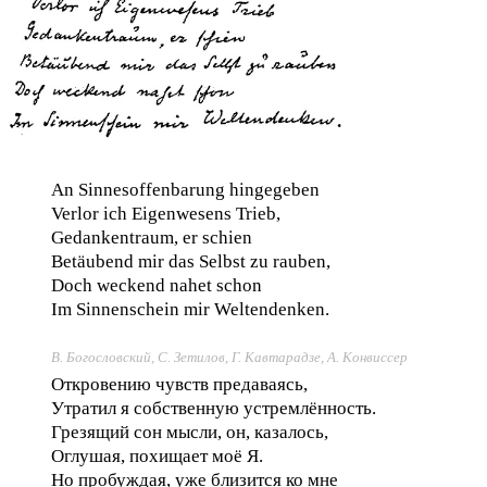
An Sinnesoffenbarung hingegeben
Verlor ich Eigenwesens Trieb,
Gedankentraum, er schien
Betäubend mir das Selbst zu rauben,
Doch weckend nahet schon
Im Sinnenschein mir Weltendenken.
В. Богословский, С. Зетилов, Г. Кавтарадзе, А. Конвиссер
Откровению чувств предаваясь,
Утратил я собственную устремлённость.
Грезящий сон мысли, он, казалось,
Оглушая, похищает моё Я.
Но пробуждая, уже близится ко мне