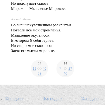
Но подступает сквозь
Мираж — Мышленье Мировое.
Алексей Жилов
Во внешнечувственном раскрытьи
Погасли все мои стремленья,
Мышление окутал сон,
В котором Я себя теряет.
Но скоро мне сквозь сон
Засветят мысли мировые.
14
14
1
13
40
27
39
40
←
13 неделя
Все недели
15 неделя
→