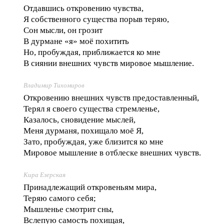
Отдавшись откровению чувства,
Я собственного существа порыв теряю,
Сон мысли, он грозит
В дурмане «я» моё похитить
Но, пробуждая, приближается ко мне
В сиянии внешних чувств мировое мышление.
Владимир Тихомиров
Откровению внешних чувств предоставленный,
Терял я своего существа стремленье,
Казалось, сновидение мыслей,
Меня дурманя, похищало моё Я,
Зато, пробуждая, уже близится ко мне
Мировое мышление в отблеске внешних чувств.
Кира Езерская
Принадлежащий откровеньям мира,
Теряю самого себя;
Мышленье смотрит сны,
Вслепую самость похищая,