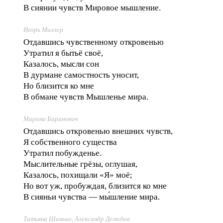
В сиянии чувств Мировое мышление.
Игорь Миллер
Отдавшись чувственному откровенью
Утратил я бытьё своё,
Казалось, мысли сон
В дурмане самостность уносит,
Но близится ко мне
В обмане чувств Мышленье мира.
Марина Баранович
Отдавшись откровенью внешних чувств,
Я собственного существа
Утратил побужденье.
Мыслительные грёзы, оглушая,
Казалось, похищали «Я» моё;
Но вот уж, пробуждая, близится ко мне
В сияньи чувства — мы́шление мира.
Татьяна Шанько, Александр Демидов