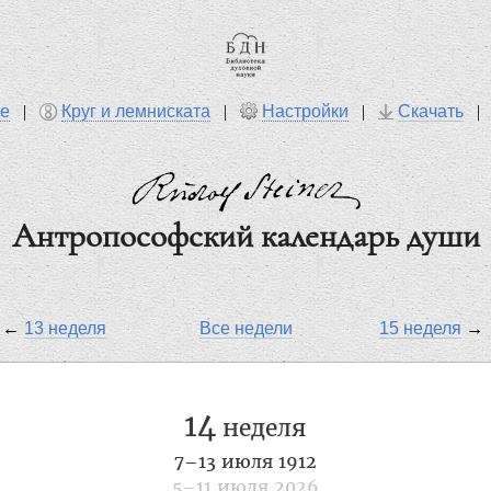
ре
|
Круг и лемниската
|
Настройки
|
Скачать
Антропософский календарь души
←
13 неделя
Все недели
15 неделя
→
14
неделя
7–13 июля 1912
5–11 июля 2026