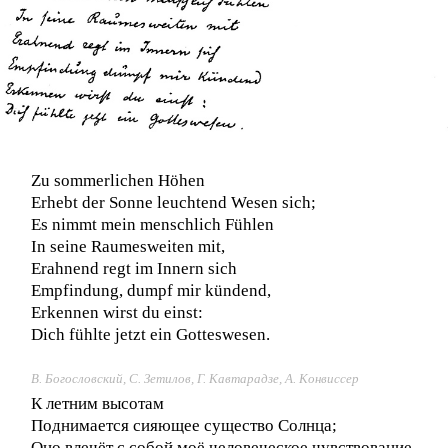
Zu sommerlichen Höhen
Erhebt der Sonne leuchtend Wesen sich;
Es nimmt mein menschlich Fühlen
In seine Raumesweiten mit,
Erahnend regt im Innern sich
Empfindung, dumpf mir kündend,
Erkennen wirst du einst:
Dich fühlte jetzt ein Gotteswesen.
В. Богословский, С. Зетилов, Г. Кавтарадзе, А. Конвиссер
К летним высотам
Поднимается сияющее существо Солнца;
Оно влечёт с собой моё человеческое чувствование