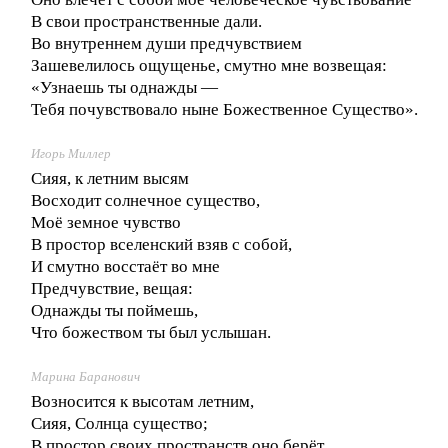
В свои пространственные дали.
Во внутреннем души предчувствием
Зашевелилось ощущенье, смутно мне возвещая:
«Узнаешь ты однажды —
Тебя почувствовало ныне Божественное Существо».
Игорь Миллер
Сияя, к летним высям
Восходит солнечное существо,
Моё земное чувство
В простор вселенский взяв с собой,
И смутно восстаёт во мне
Предчувствие, вещая:
Однажды ты поймешь,
Что божеством ты был услышан.
Марина Баранович
Возносится к высотам летним,
Сияя, Солнца существо;
В простор своих пространств оно берёт