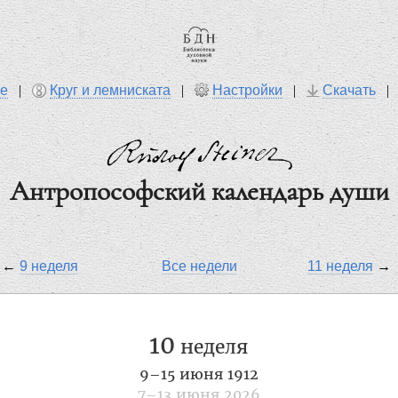
ре
|
Круг и лемниската
|
Настройки
|
Скачать
Антропософский календарь души
←
9 неделя
Все недели
11 неделя
→
10
неделя
9–15 июня 1912
7–13 июня 2026