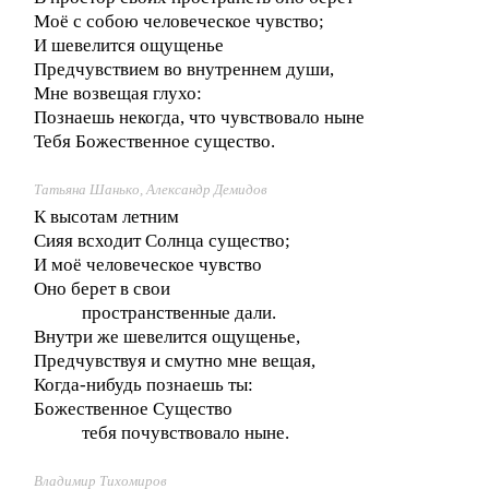
Моё с собою человеческое чувство;
И шевелится ощущенье
Предчувствием во внутреннем души,
Мне возвещая глухо:
Познаешь некогда, что чувствовало ныне
Тебя Божественное существо.
Татьяна Шанько, Александр Демидов
К высотам летним
Сияя всходит Солнца существо;
И моё человеческое чувство
Оно берет в свои
пространственные дали.
Внутри же шевелится ощущенье,
Предчувствуя и смутно мне вещая,
Когда-нибудь познаешь ты:
Божественное Существо
тебя почувствовало ныне.
Владимир Тихомиров