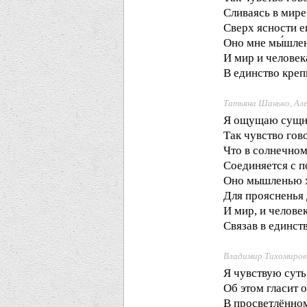
Сливаясь в мире
Сверх ясности 
Оно мне мы́шлен
И мир и человек
В единство креп
Татьяна Шанько, Ал
Я ощущаю сущно
Так чувство гов
Что в солнечном
Соединяется с п
Оно мышленью 
Для проясненья 
И мир, и челове
Связав в единст
Владимир Тихомиров
Я чувствую суть
Об этом гласит 
В просветлённо