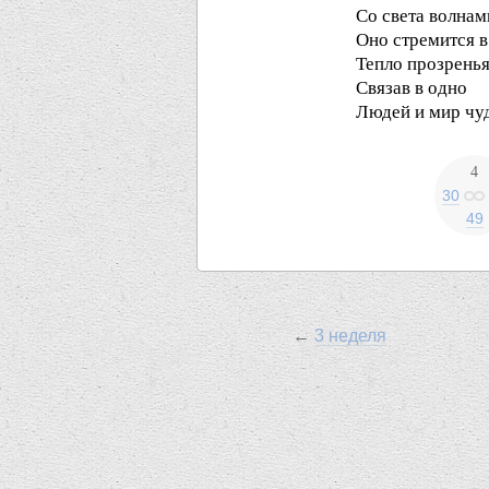
Со света волнам
Оно стремится 
Тепло прозренья
Связав в одно
Людей и мир чу
4
30
49
←
3 неделя