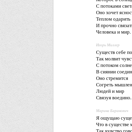
С потоками свет
Оно хочет ясно
Теплом одарить
И прочно связат
Человека и мир.
Игорь Миллер
Существ себе п
Так молвит чувс
С потоком солн
В сиянии соедин
Оно стремится
Согреть мышлен
Людей и мир
Связуя воедино.
Марина Баранович
Я ощущаю суще
Что в существе 
Так чувство гово