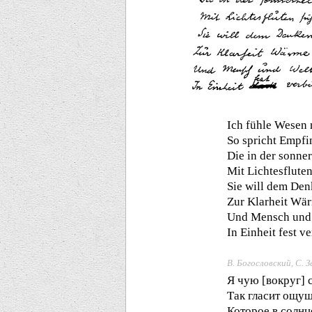
Ich fühle Wesen
So spricht Empfi
Die in der sonner
Mit Lichtesfluten
Sie will dem De
Zur Klarheit Wä
Und Mensch und
In Einheit fest v
В. Богословский, С. 
Я чую [вокруг]
Так гласит ощущ
Которое в солн