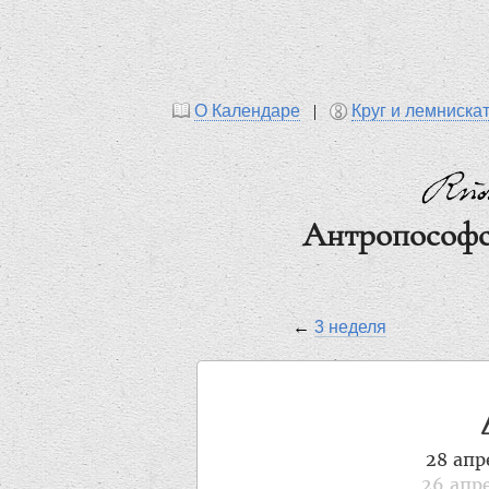
О Календаре
|
Круг и лемниска
Антропософс
←
3 неделя
28 апр
26 апр