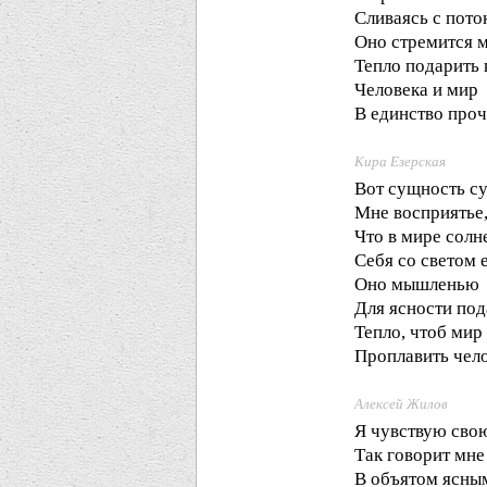
Сливаясь с пото
Оно стремится
Тепло подарить 
Человека и мир
В единство проч
Кира Езерская
Вот сущность с
Мне восприятье
Что в мире солн
Себя со светом 
Оно мышленью
Для ясности под
Тепло, чтоб ми
Проплавить чел
Алексей Жилов
Я чувствую сво
Так говорит мн
В объятом ясны