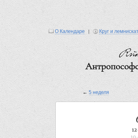
О Календаре
|
Круг и лемниска
Антропософс
←
5 неделя
12
10