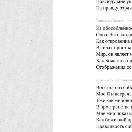
Повсюду мне ук
На правду отраж
Татьяна Шанько, Ал
Из обособленнос
Оно себя находи
Как откровение
В силах простра
Мир, он являет 
Как Божества п
Отображения со
Владимир Тихомиров
Восстало из соб
Моё Я и встреча
Уже как мирово
В пространства 
Мне мир показы
Как божеский п
Правдивость со