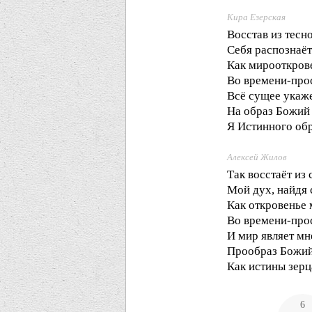
Кира Езерская
Восстав из тесн
Себя распознаёт
Как мирооткров
Во времени-про
Всё сущее укаж
На образ Божи
Я Истинного обр
Алексей Жилов
Так восстаёт из
Мой дух, найдя 
Как откровенье
Во времени-про
И мир являет мн
Прообраз Божи
Как истины зерц
6