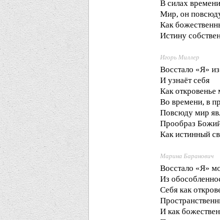
В силах времени
Мир, он повсюду
Как божественн
Истину собстве
Игорь Миллер
Восстало «Я» и
И узнаёт себя
Как откровенье
Во времени, в п
Повсюду мир яв
Прообраз Божи
Как истинный св
Марина Баранович
Восстало «Я» м
Из обособленнос
Себя как откров
Пространственны
И как божестве