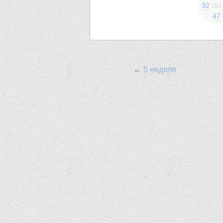
32
47
←
5 неделя