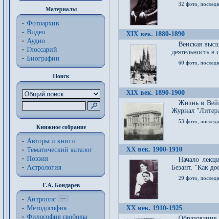
32 фото, последн
Материалы
Фотоархив
Видео
XIX век. 1880-1890
Аудио
Венская высш
Глоссарий
деятельность в
Биографии
60 фото, последн
Поиск
XIX век. 1890-1900
Жизнь в Вейм
Журнал "Литерат
53 фото, послед
Книжное собрание
Авторы и книги
XX век. 1900-1910
Тематический каталог
Поэзия
Начало лекц
Астрология
Безант. "Как д
29 фото, последн
Г.А. Бондарев
Антропос
Методософия
XX век. 1910-1925
Философия cвободы
Образование