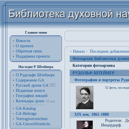
Главное меню
Новости
О проекте
Обратная связь
·
Начало
·
Последние добавлени
Поддержка проекта
Фотоархив Библиотеки духовн
Категории фотоархива
Наследие Р. Штейнера
РУДОЛЬФ ШТЕЙНЕР
О Рудольфе Штейнере
Фотографии и портреты Руд
Содержание GA
Русский архив GA
52 фото, последн
Изданные книги
География лекций
Календарь души
18 нед.
GA-Katalog
GA-Beiträge
XIX век. 1861-1880
Vortragsverzeichnis
Родители. Д
GA-Unveröffentlicht
Инцердорф.