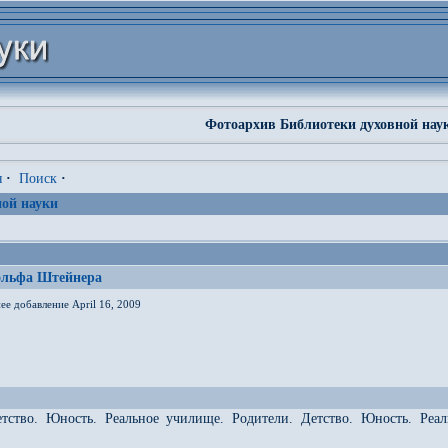
Фотоархив Библиотеки духовной нау
я
·
Поиск
·
ой науки
ольфа Штейнера
ее добавление April 16, 2009
етство. Юность. Реальное училище. Родители. Детство. Юность. Реа