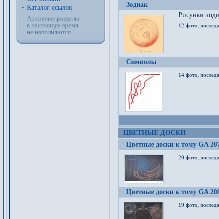
Зодиак
Каталог ссылок
Рисунки зод
Архивные разделы
в настоящее время
12 фото, послед
не наполняются
Символы
14 фото, последн
ЦВЕТНЫЕ ДОСКИ
Цветные доски к тому GA 20
20 фото, последн
Цветные доски к тому GA 20
19 фото, последн