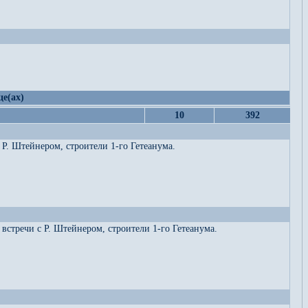
це(ах)
10
392
Р. Штейнером, строители 1-го Гетеанума.
встречи с Р. Штейнером, строители 1-го Гетеанума.