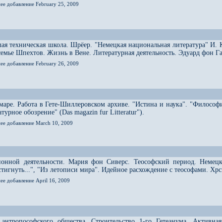
ее добавление February 25, 2009
ая техническая школа. Шрёер. "Немецкая национальная литература" И. 
 семье Шпехтов. Жизнь в Вене. Литературная деятельность. Эдуард фон Г
ее добавление February 26, 2009
аре. Работа в Гете-Шиллеровском архиве. "Истина и наука". "Философ
урное обозрение" (Das magazin fur Litteratur").
нее добавление March 10, 2009
ионной деятельности. Мария фон Сиверс. Теософский период. Немецк
остигнуть...", "Из летописи мира". Идейное расхождение с теософами. Х
ее добавление April 16, 2009
 антропософского общества. Строительство 1-го Гетеанума. Активна