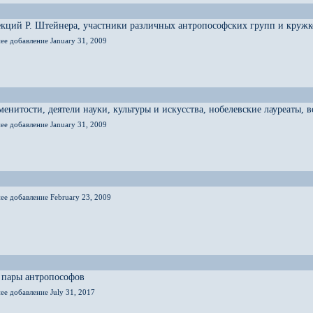
кций Р. Штейнера, участники различных антропософских групп и кружк
ее добавление January 31, 2009
енитости, деятели науки, культуры и искусства, нобелевские лауреаты,
ее добавление January 31, 2009
ее добавление February 23, 2009
 пары антропософов
ее добавление July 31, 2017