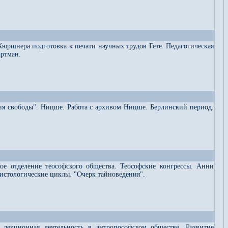
Кюршнера подготовка к печати научных трудов Гете. Педагогическая
артман.
ия свободы". Ницше. Работа с архивом Ницше. Берлинский период.
ое отделение теософского общества. Теософские конгрессы. Анни
рсистологические циклы. "Очерк тайноведения".
я лекционная деятельность в антропософском обществе. Развитие