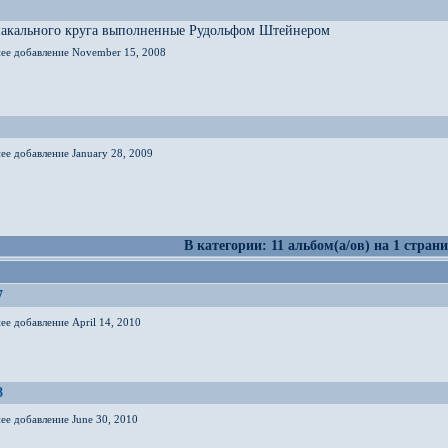
иакального круга выполненные Рудольфом Штейнером
нее добавление November 15, 2008
ее добавление January 28, 2009
В категории: 11 альбом(а/ов) на 1 страни
7
ее добавление April 14, 2010
8
ее добавление June 30, 2010