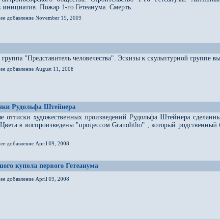
 инициатив. Пожар 1-го Гетеанума. Смерть.
нее добавление November 19, 2009
 группа "Представитель человечества". Эскизы к скульптурной группе
ее добавление August 11, 2008
унки Рудольфа Штейнера
е оттиски художественных произведений Рудольфа Штейнера сделанные
 Цвета в воспроизведены "процессом Granolitho" , который родственны
ее добавление April 09, 2008
ого купола первого Гетеанума
ее добавление April 09, 2008