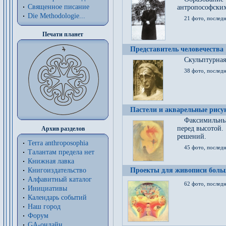
Священное писание
антропософских
Die Methodologie...
21 фото, послед
Печати планет
Представитель человечества
Скульптурная
38 фото, последн
Пастели и акварельные рис
Факсимильны
перед высотой.
Архив разделов
решений.
Terra anthroposophia
45 фото, последн
Талантам предела нет
Книжная лавка
Книгоиздательство
Проекты для живописи больш
Алфавитный каталог
62 фото, последн
Инициативы
Календарь событий
Наш город
Форум
GA-онлайн