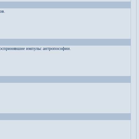
ов.
 воспринявшие импульс антропософии.