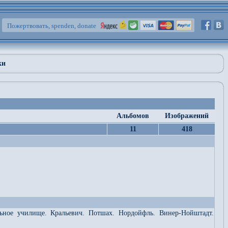
Пожертвовать, spenden, donate
ки
Альбомов
Изображений
11
418
льное училище. Кральевич. Потшах. Нордойфль. Винер-Нойштадт.