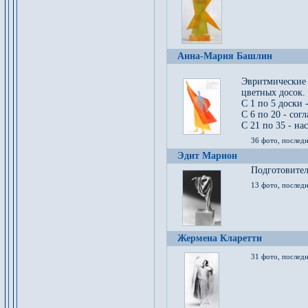
Анна-Мария Башлин
Эвритмические
цветных досок.
С 1 по 5 доски 
С 6 по 20 - сог
С 21 по 35 - на
36 фото, последн
Эдит Марион
Подготовител
13 фото, послед
Жермена Кларетти
31 фото, последн