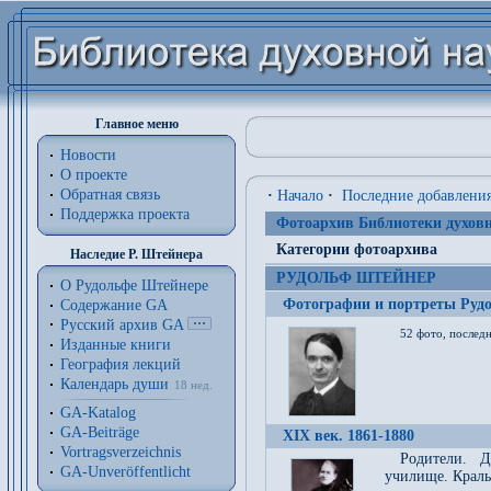
Главное меню
Новости
О проекте
Обратная связь
·
Начало
·
Последние добавлени
Поддержка проекта
Фотоархив Библиотеки духовн
Категории фотоархива
Наследие Р. Штейнера
РУДОЛЬФ ШТЕЙНЕР
О Рудольфе Штейнере
Фотографии и портреты Руд
Содержание GA
Русский архив GA
52 фото, последн
Изданные книги
География лекций
Календарь души
18 нед.
GA-Katalog
GA-Beiträge
XIX век. 1861-1880
Vortragsverzeichnis
Родители. Д
GA-Unveröffentlicht
училище. Краль