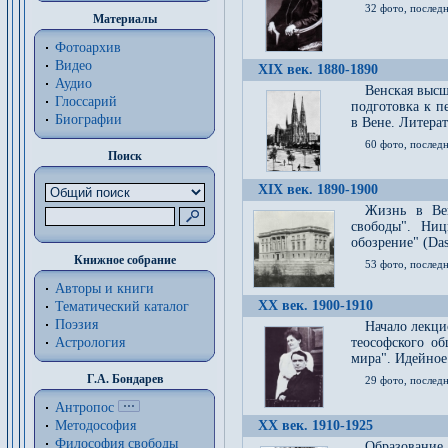
32 фото, последн
Материалы
Фотоархив
Видео
XIX век. 1880-1890
Аудио
Венская высш
Глоссарий
подготовка к п
Биографии
в Вене. Литерат
60 фото, последн
Поиск
XIX век. 1890-1900
Жизнь в Вей
свободы". Ни
обозрение" (Das 
Книжное собрание
53 фото, послед
Авторы и книги
XX век. 1900-1910
Тематический каталог
Поэзия
Начало лекци
Астрология
теософского об
мира". Идейное
Г.А. Бондарев
29 фото, последн
Антропос
Методософия
XX век. 1910-1925
Философия cвободы
Образование 