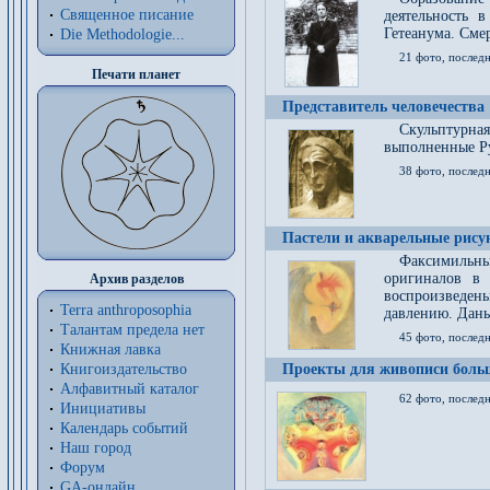
Священное писание
деятельность 
Гетеанума. Смер
Die Methodologie...
21 фото, послед
Печати планет
Представитель человечества
Скульптурна
выполненные Р
38 фото, последн
Пастели и акварельные рис
Факсимильны
оригиналов в 
Архив разделов
воспроизведен
Terra anthroposophia
давлению. Даны
Талантам предела нет
45 фото, последн
Книжная лавка
Книгоиздательство
Проекты для живописи больш
Алфавитный каталог
62 фото, последн
Инициативы
Календарь событий
Наш город
Форум
GA-онлайн