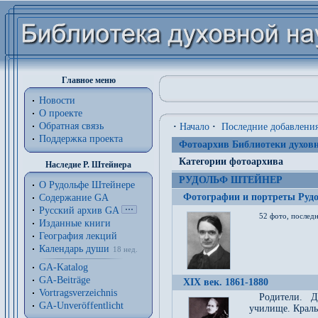
Главное меню
Новости
О проекте
Обратная связь
·
Начало
·
Последние добавлени
Поддержка проекта
Фотоархив Библиотеки духовн
Категории фотоархива
Наследие Р. Штейнера
РУДОЛЬФ ШТЕЙНЕР
О Рудольфе Штейнере
Фотографии и портреты Руд
Содержание GA
Русский архив GA
52 фото, последн
Изданные книги
География лекций
Календарь души
18 нед.
GA-Katalog
GA-Beiträge
XIX век. 1861-1880
Vortragsverzeichnis
Родители. Д
GA-Unveröffentlicht
училище. Краль