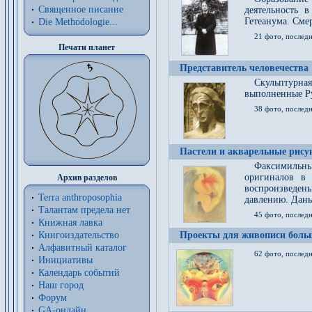
Священное писание
деятельность 
Гетеанума. Смер
Die Methodologie...
21 фото, послед
Печати планет
Представитель человечества
Скульптурна
выполненные Р
38 фото, последн
Пастели и акварельные рис
Факсимильны
оригиналов в 
Архив разделов
воспроизведен
Terra anthroposophia
давлению. Даны
Талантам предела нет
45 фото, последн
Книжная лавка
Книгоиздательство
Проекты для живописи больш
Алфавитный каталог
62 фото, последн
Инициативы
Календарь событий
Наш город
Форум
GA-онлайн