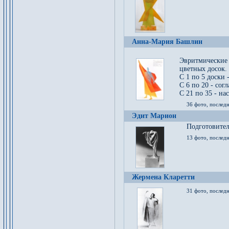
Анна-Мария Башлин
Эвритмические
цветных досок.
С 1 по 5 доски 
С 6 по 20 - сог
С 21 по 35 - на
36 фото, последн
Эдит Марион
Подготовител
13 фото, послед
Жермена Кларетти
31 фото, последн