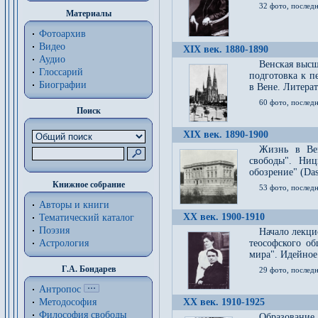
32 фото, последн
Материалы
Фотоархив
Видео
XIX век. 1880-1890
Аудио
Венская высш
Глоссарий
подготовка к п
Биографии
в Вене. Литерат
60 фото, последн
Поиск
XIX век. 1890-1900
Жизнь в Вей
свободы". Ни
обозрение" (Das 
Книжное собрание
53 фото, послед
Авторы и книги
XX век. 1900-1910
Тематический каталог
Поэзия
Начало лекци
Астрология
теософского об
мира". Идейное
Г.А. Бондарев
29 фото, последн
Антропос
Методософия
XX век. 1910-1925
Философия cвободы
Образование 