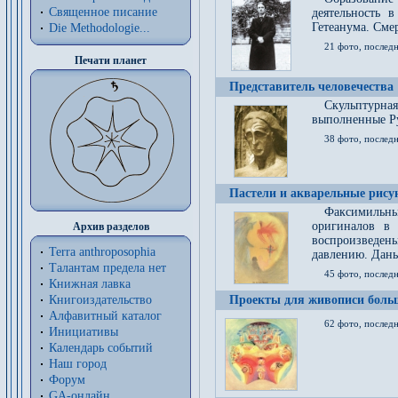
Священное писание
деятельность 
Гетеанума. Смер
Die Methodologie...
21 фото, послед
Печати планет
Представитель человечества
Скульптурна
выполненные Р
38 фото, последн
Пастели и акварельные рис
Факсимильны
оригиналов в 
Архив разделов
воспроизведен
Terra anthroposophia
давлению. Даны
Талантам предела нет
45 фото, последн
Книжная лавка
Книгоиздательство
Проекты для живописи больш
Алфавитный каталог
62 фото, последн
Инициативы
Календарь событий
Наш город
Форум
GA-онлайн