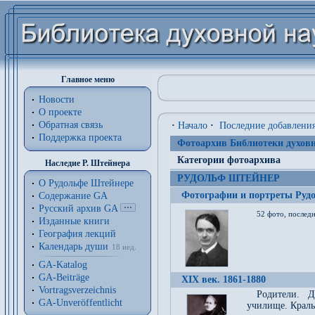
Главное меню
Новости
О проекте
Обратная связь
·
Начало
·
Последние добавлени
Поддержка проекта
Фотоархив Библиотеки духовн
Категории фотоархива
Наследие Р. Штейнера
РУДОЛЬФ ШТЕЙНЕР
О Рудольфе Штейнере
Фотографии и портреты Руд
Содержание GA
Русский архив GA
52 фото, последн
Изданные книги
География лекций
Календарь души
18 нед.
GA-Katalog
GA-Beiträge
XIX век. 1861-1880
Vortragsverzeichnis
Родители. Д
GA-Unveröffentlicht
училище. Краль