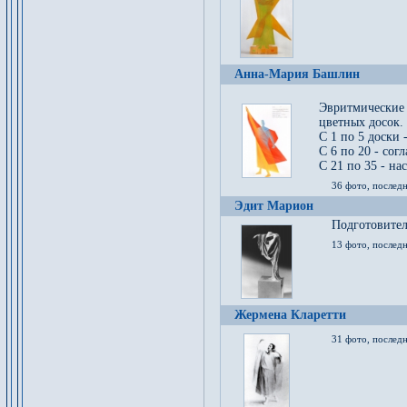
Анна-Мария Башлин
Эвритмические
цветных досок.
С 1 по 5 доски 
С 6 по 20 - сог
С 21 по 35 - на
36 фото, последн
Эдит Марион
Подготовител
13 фото, послед
Жермена Кларетти
31 фото, последн