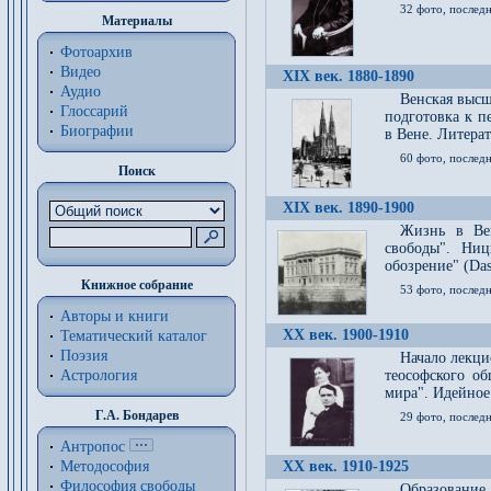
32 фото, последн
Материалы
Фотоархив
Видео
XIX век. 1880-1890
Аудио
Венская высш
Глоссарий
подготовка к п
Биографии
в Вене. Литерат
60 фото, последн
Поиск
XIX век. 1890-1900
Жизнь в Вей
свободы". Ни
обозрение" (Das 
Книжное собрание
53 фото, послед
Авторы и книги
XX век. 1900-1910
Тематический каталог
Поэзия
Начало лекци
Астрология
теософского об
мира". Идейное
Г.А. Бондарев
29 фото, последн
Антропос
Методософия
XX век. 1910-1925
Философия cвободы
Образование 