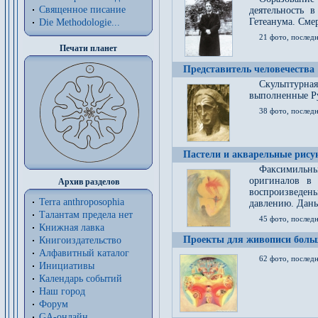
Священное писание
деятельность 
Гетеанума. Смер
Die Methodologie...
21 фото, послед
Печати планет
Представитель человечества
Скульптурна
выполненные Р
38 фото, последн
Пастели и акварельные рис
Факсимильны
оригиналов в 
Архив разделов
воспроизведен
Terra anthroposophia
давлению. Даны
Талантам предела нет
45 фото, последн
Книжная лавка
Проекты для живописи больш
Книгоиздательство
Алфавитный каталог
62 фото, последн
Инициативы
Календарь событий
Наш город
Форум
GA-онлайн