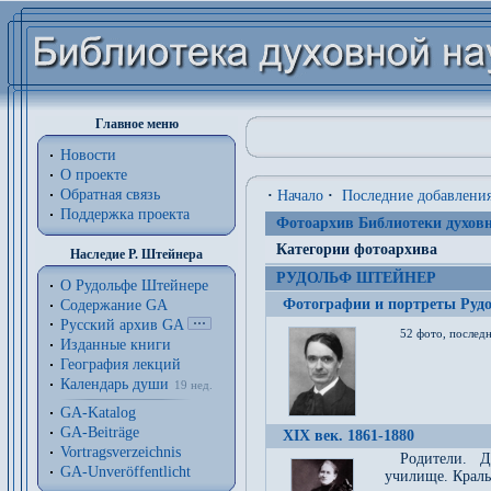
Главное меню
Новости
О проекте
Обратная связь
·
Начало
·
Последние добавлени
Поддержка проекта
Фотоархив Библиотеки духовн
Категории фотоархива
Наследие Р. Штейнера
РУДОЛЬФ ШТЕЙНЕР
О Рудольфе Штейнере
Фотографии и портреты Руд
Содержание GA
Русский архив GA
52 фото, последн
Изданные книги
География лекций
Календарь души
19 нед.
GA-Katalog
GA-Beiträge
XIX век. 1861-1880
Vortragsverzeichnis
Родители. Д
GA-Unveröffentlicht
училище. Краль