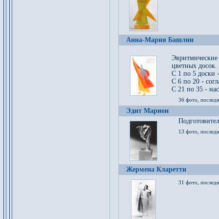
Анна-Мария Башлин
Эвритмические
цветных досок.
С 1 по 5 доски 
С 6 по 20 - сог
С 21 по 35 - на
36 фото, последн
Эдит Марион
Подготовител
13 фото, послед
Жермена Кларетти
31 фото, последн