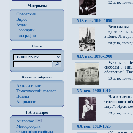
32 фото, последн
Материалы
Фотоархив
Видео
XIX век. 1880-1890
Аудио
Венская высш
Глоссарий
подготовка к п
Биографии
в Вене. Литерат
60 фото, последн
Поиск
XIX век. 1890-1900
Жизнь в Вей
свободы". Ни
обозрение" (Das 
Книжное собрание
53 фото, послед
Авторы и книги
XX век. 1900-1910
Тематический каталог
Поэзия
Начало лекци
Астрология
теософского об
мира". Идейное
Г.А. Бондарев
29 фото, последн
Антропос
Методософия
XX век. 1910-1925
Философия cвободы
Образование 