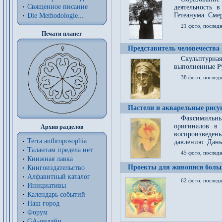
Священное писание
деятельность 
Гетеанума. Смер
Die Methodologie...
21 фото, послед
Печати планет
Представитель человечества
Скульптурна
выполненные Р
38 фото, последн
Пастели и акварельные рис
Факсимильны
оригиналов в 
Архив разделов
воспроизведен
Terra anthroposophia
давлению. Даны
Талантам предела нет
45 фото, последн
Книжная лавка
Проекты для живописи больш
Книгоиздательство
Алфавитный каталог
62 фото, последн
Инициативы
Календарь событий
Наш город
Форум
GA-онлайн