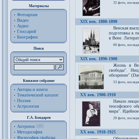
32 фото, последн
Материалы
Фотоархив
Видео
XIX век. 1880-1890
Аудио
Венская высш
Глоссарий
подготовка к п
Биографии
в Вене. Литерат
60 фото, последн
Поиск
XIX век. 1890-1900
Жизнь в Вей
свободы". Ни
обозрение" (Das 
Книжное собрание
53 фото, послед
Авторы и книги
XX век. 1900-1910
Тематический каталог
Поэзия
Начало лекци
Астрология
теософского об
мира". Идейное
Г.А. Бондарев
29 фото, последн
Антропос
Методософия
XX век. 1910-1925
Философия cвободы
Образование 