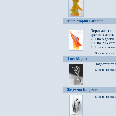
Анна-Мария Башлин
Эвритмические
цветных досок.
С 1 по 5 доски 
С 6 по 20 - сог
С 21 по 35 - на
36 фото, последн
Эдит Марион
Подготовител
13 фото, послед
Жермена Кларетти
31 фото, последн