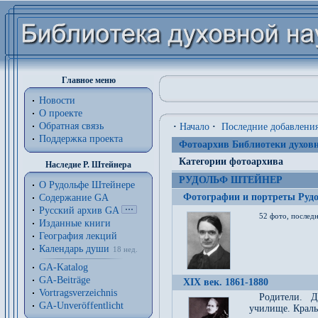
Главное меню
Новости
О проекте
Обратная связь
·
Начало
·
Последние добавлени
Поддержка проекта
Фотоархив Библиотеки духовн
Категории фотоархива
Наследие Р. Штейнера
РУДОЛЬФ ШТЕЙНЕР
О Рудольфе Штейнере
Фотографии и портреты Руд
Содержание GA
Русский архив GA
52 фото, последн
Изданные книги
География лекций
Календарь души
18 нед.
GA-Katalog
GA-Beiträge
XIX век. 1861-1880
Vortragsverzeichnis
Родители. Д
GA-Unveröffentlicht
училище. Краль