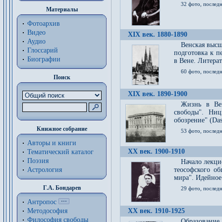
32 фото, последн
Материалы
Фотоархив
Видео
XIX век. 1880-1890
Аудио
Венская высш
Глоссарий
подготовка к п
Биографии
в Вене. Литерат
60 фото, последн
Поиск
XIX век. 1890-1900
Жизнь в Вей
свободы". Ни
обозрение" (Das 
Книжное собрание
53 фото, послед
Авторы и книги
XX век. 1900-1910
Тематический каталог
Поэзия
Начало лекци
Астрология
теософского об
мира". Идейное
Г.А. Бондарев
29 фото, последн
Антропос
Методософия
XX век. 1910-1925
Философия cвободы
Образование 