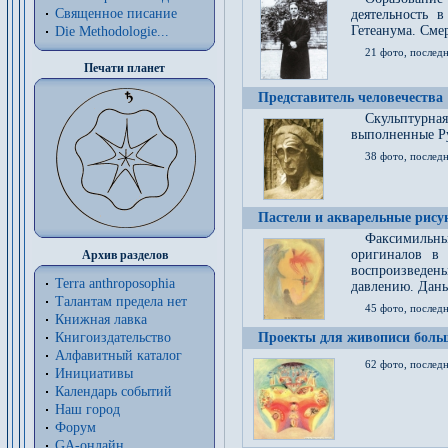
Священное писание
деятельность 
Гетеанума. Смер
Die Methodologie...
21 фото, послед
Печати планет
Представитель человечества
Скульптурна
выполненные Р
38 фото, последн
Пастели и акварельные рис
Факсимильны
оригиналов в 
Архив разделов
воспроизведен
Terra anthroposophia
давлению. Даны
Талантам предела нет
45 фото, последн
Книжная лавка
Книгоиздательство
Проекты для живописи больш
Алфавитный каталог
62 фото, последн
Инициативы
Календарь событий
Наш город
Форум
GA-онлайн