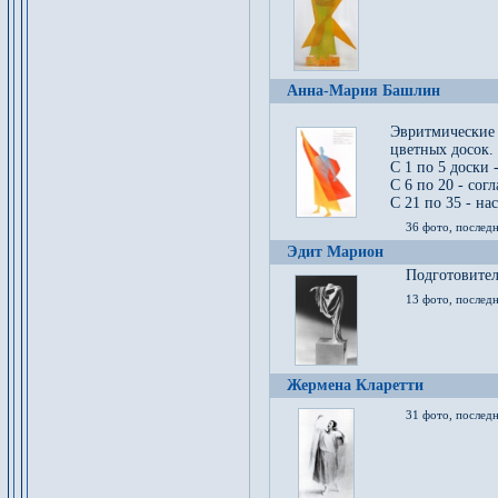
Анна-Мария Башлин
Эвритмические
цветных досок.
С 1 по 5 доски 
С 6 по 20 - сог
С 21 по 35 - на
36 фото, последн
Эдит Марион
Подготовител
13 фото, послед
Жермена Кларетти
31 фото, последн