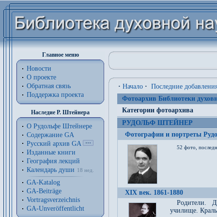
Главное меню
Новости
О проекте
Обратная связь
·
Начало
·
Последние добавлени
Поддержка проекта
Фотоархив Библиотеки духовн
Категории фотоархива
Наследие Р. Штейнера
РУДОЛЬФ ШТЕЙНЕР
О Рудольфе Штейнере
Фотографии и портреты Руд
Содержание GA
Русский архив GA
52 фото, последн
Изданные книги
География лекций
Календарь души
18 нед.
GA-Katalog
GA-Beiträge
XIX век. 1861-1880
Vortragsverzeichnis
Родители. Д
GA-Unveröffentlicht
училище. Краль