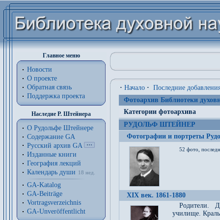
Главное меню
Новости
О проекте
Обратная связь
·
Начало
·
Последние добавлени
Поддержка проекта
Фотоархив Библиотеки духовн
Категории фотоархива
Наследие Р. Штейнера
РУДОЛЬФ ШТЕЙНЕР
О Рудольфе Штейнере
Фотографии и портреты Руд
Содержание GA
Русский архив GA
52 фото, последн
Изданные книги
География лекций
Календарь души
18 нед.
GA-Katalog
GA-Beiträge
XIX век. 1861-1880
Vortragsverzeichnis
Родители. Д
GA-Unveröffentlicht
училище. Краль