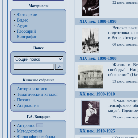
32 фото, последн
Материалы
Фотоархив
Видео
XIX век. 1880-1890
Аудио
Венская высш
Глоссарий
подготовка к п
Биографии
в Вене. Литерат
60 фото, последн
Поиск
XIX век. 1890-1900
Жизнь в Вей
свободы". Ни
обозрение" (Das 
Книжное собрание
53 фото, послед
Авторы и книги
XX век. 1900-1910
Тематический каталог
Поэзия
Начало лекци
Астрология
теософского об
мира". Идейное
Г.А. Бондарев
29 фото, последн
Антропос
Методософия
XX век. 1910-1925
Философия cвободы
Образование 