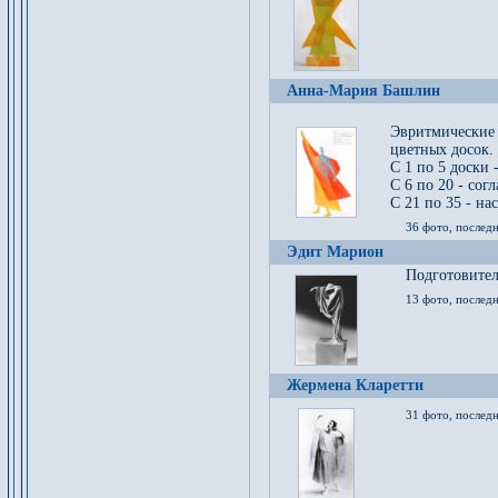
Анна-Мария Башлин
Эвритмические
цветных досок.
С 1 по 5 доски 
С 6 по 20 - сог
С 21 по 35 - на
36 фото, последн
Эдит Марион
Подготовител
13 фото, послед
Жермена Кларетти
31 фото, последн