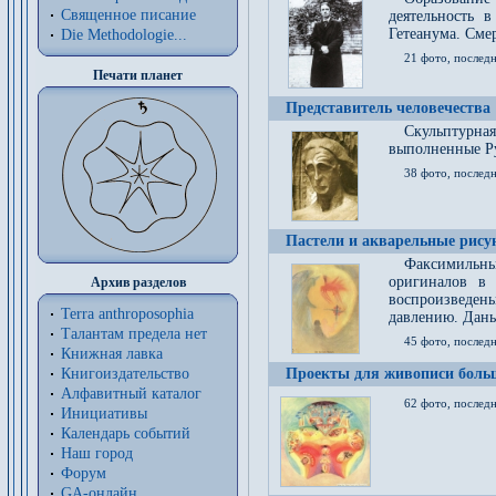
Священное писание
деятельность 
Гетеанума. Смер
Die Methodologie...
21 фото, послед
Печати планет
Представитель человечества
Скульптурна
выполненные Р
38 фото, последн
Пастели и акварельные рис
Факсимильны
оригиналов в 
Архив разделов
воспроизведен
Terra anthroposophia
давлению. Даны
Талантам предела нет
45 фото, последн
Книжная лавка
Книгоиздательство
Проекты для живописи больш
Алфавитный каталог
62 фото, последн
Инициативы
Календарь событий
Наш город
Форум
GA-онлайн