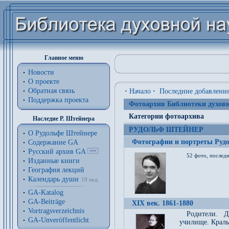
Главное меню
Новости
О проекте
Обратная связь
·
Начало
·
Последние добавлени
Поддержка проекта
Фотоархив Библиотеки духовн
Категории фотоархива
Наследие Р. Штейнера
РУДОЛЬФ ШТЕЙНЕР
О Рудольфе Штейнере
Фотографии и портреты Руд
Содержание GA
Русский архив GA
52 фото, последн
Изданные книги
География лекций
Календарь души
19 нед.
GA-Katalog
GA-Beiträge
XIX век. 1861-1880
Vortragsverzeichnis
Родители. Д
GA-Unveröffentlicht
училище. Краль