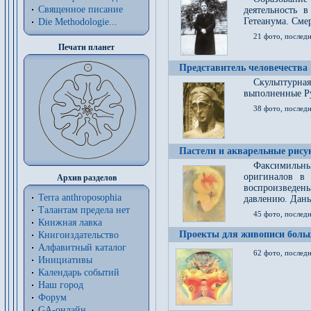
Священное писание
деятельность 
Гетеанума. Смер
Die Methodologie...
21 фото, послед
Печати планет
Представитель человечества
Скульптурна
выполненные Р
38 фото, последн
Пастели и акварельные рис
Факсимильны
оригиналов в 
Архив разделов
воспроизведен
Terra anthroposophia
давлению. Даны
Талантам предела нет
45 фото, последн
Книжная лавка
Проекты для живописи больш
Книгоиздательство
Алфавитный каталог
62 фото, последн
Инициативы
Календарь событий
Наш город
Форум
GA-онлайн