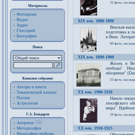
32 фото, последн
Материалы
Фотоархив
Видео
XIX век. 1880-1890
Аудио
Венская высш
Глоссарий
подготовка к п
Биографии
в Вене. Литерат
60 фото, последн
Поиск
XIX век. 1890-1900
Жизнь в Вей
свободы". Ни
обозрение" (Das 
Книжное собрание
53 фото, послед
Авторы и книги
XX век. 1900-1910
Тематический каталог
Поэзия
Начало лекци
Астрология
теософского об
мира". Идейное
Г.А. Бондарев
29 фото, последн
Антропос
Методософия
XX век. 1910-1925
Философия cвободы
Образование 