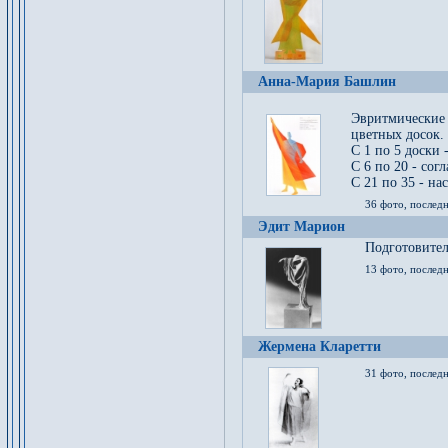
Анна-Мария Башлин
Эвритмические
цветных досок.
С 1 по 5 доски 
С 6 по 20 - сог
С 21 по 35 - на
36 фото, последн
Эдит Марион
Подготовител
13 фото, послед
Жермена Кларетти
31 фото, последн