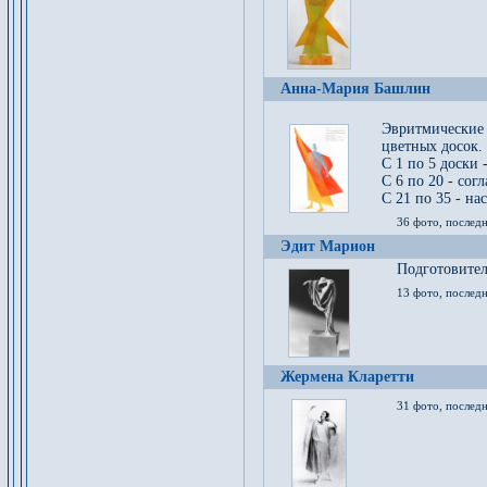
Анна-Мария Башлин
Эвритмические
цветных досок.
С 1 по 5 доски 
С 6 по 20 - сог
С 21 по 35 - на
36 фото, последн
Эдит Марион
Подготовител
13 фото, послед
Жермена Кларетти
31 фото, последн