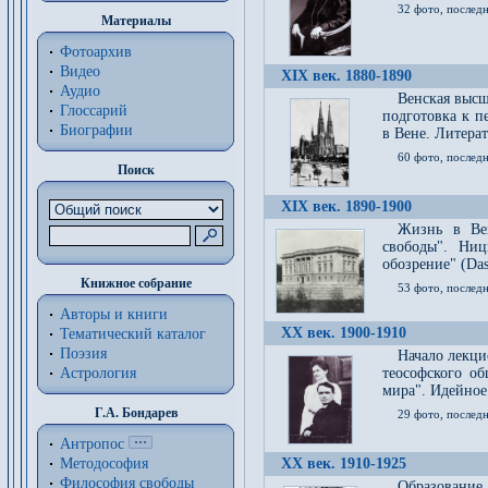
32 фото, последн
Материалы
Фотоархив
Видео
XIX век. 1880-1890
Аудио
Венская высш
Глоссарий
подготовка к п
Биографии
в Вене. Литерат
60 фото, последн
Поиск
XIX век. 1890-1900
Жизнь в Вей
свободы". Ни
обозрение" (Das 
Книжное собрание
53 фото, послед
Авторы и книги
XX век. 1900-1910
Тематический каталог
Поэзия
Начало лекци
Астрология
теософского об
мира". Идейное
Г.А. Бондарев
29 фото, последн
Антропос
Методософия
XX век. 1910-1925
Философия cвободы
Образование 