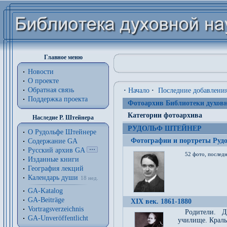
Главное меню
Новости
О проекте
Обратная связь
·
Начало
·
Последние добавлени
Поддержка проекта
Фотоархив Библиотеки духовн
Категории фотоархива
Наследие Р. Штейнера
РУДОЛЬФ ШТЕЙНЕР
О Рудольфе Штейнере
Фотографии и портреты Руд
Содержание GA
Русский архив GA
52 фото, последн
Изданные книги
География лекций
Календарь души
18 нед.
GA-Katalog
GA-Beiträge
XIX век. 1861-1880
Vortragsverzeichnis
Родители. Д
GA-Unveröffentlicht
училище. Краль