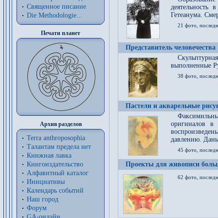
Священное писание
деятельность 
Гетеанума. Смер
Die Methodologie...
21 фото, послед
Печати планет
Представитель человечества
Скульптурна
выполненные Р
38 фото, последн
Пастели и акварельные рис
Факсимильны
оригиналов в 
Архив разделов
воспроизведен
Terra anthroposophia
давлению. Даны
Талантам предела нет
45 фото, последн
Книжная лавка
Книгоиздательство
Проекты для живописи больш
Алфавитный каталог
62 фото, последн
Инициативы
Календарь событий
Наш город
Форум
GA-онлайн