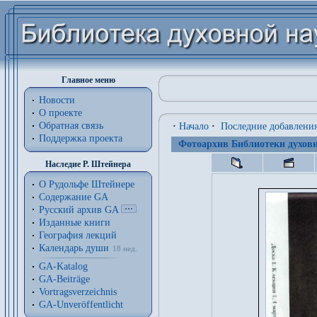
Главное меню
Новости
О проекте
Обратная связь
·
Начало
·
Последние добавлени
Поддержка проекта
Фотоархив Библиотеки духовн
Наследие Р. Штейнера
О Рудольфе Штейнере
Содержание GA
Русский архив GA
Изданные книги
География лекций
Календарь души
18 нед.
GA-Katalog
GA-Beiträge
Vortragsverzeichnis
GA-Unveröffentlicht