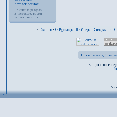
Каталог ссылок
Архивные разделы
в настоящее время
не наполняются
·
Главная
·
О Рудольфе Штейнере
·
Содержание 
Пожертвовать, Spenden
Вопросы по содер
b
Откры