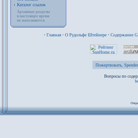
Каталог ссылок
Архивные разделы
в настоящее время
не наполняются
·
Главная
·
О Рудольфе Штейнере
·
Содержание 
Пожертвовать, Spenden
Вопросы по содер
b
Откры