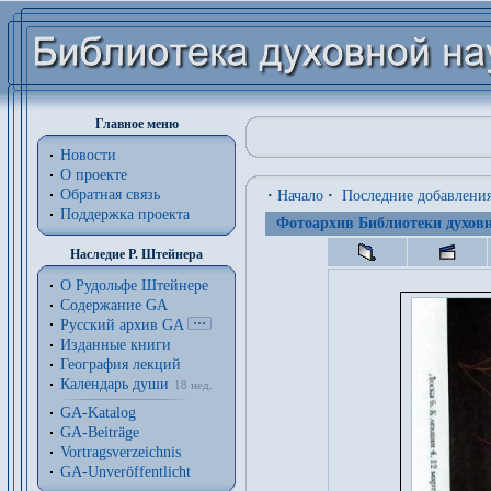
Главное меню
Новости
О проекте
Обратная связь
·
Начало
·
Последние добавлени
Поддержка проекта
Фотоархив Библиотеки духовн
Наследие Р. Штейнера
О Рудольфе Штейнере
Содержание GA
Русский архив GA
Изданные книги
География лекций
Календарь души
18 нед.
GA-Katalog
GA-Beiträge
Vortragsverzeichnis
GA-Unveröffentlicht