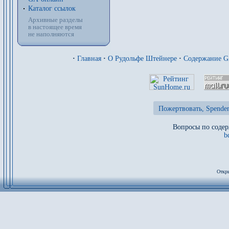
Каталог ссылок
Архивные разделы
в настоящее время
не наполняются
·
Главная
·
О Рудольфе Штейнере
·
Содержание 
Пожертвовать, Spenden
Вопросы по содер
b
Откры