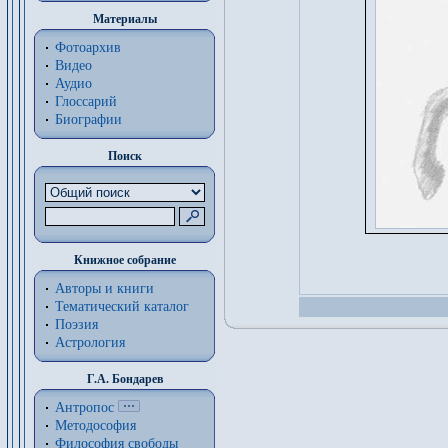
Материалы
Фотоархив
Видео
Аудио
Глоссарий
Биографии
Поиск
Книжное собрание
Авторы и книги
Тематический каталог
Поэзия
Астрология
Г.А. Бондарев
Антропос
Методософия
Философия cвободы