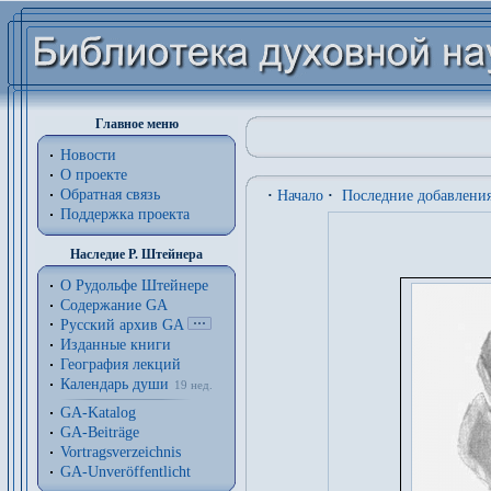
Главное меню
Новости
О проекте
Обратная связь
·
Начало
·
Последние добавлени
Поддержка проекта
Наследие Р. Штейнера
О Рудольфе Штейнере
Содержание GA
Русский архив GA
Изданные книги
География лекций
Календарь души
19 нед.
GA-Katalog
GA-Beiträge
Vortragsverzeichnis
GA-Unveröffentlicht