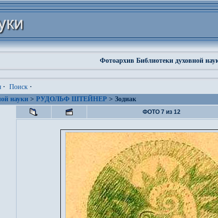
Фотоархив Библиотеки духовной нау
я
·
Поиск
·
ой науки
>
РУДОЛЬФ ШТЕЙНЕР
> Зодиак
ФОТО 7 из 12