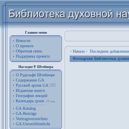
Главное меню
Новости
О проекте
Обратная связь
·
Начало
·
Последние добавлени
Поддержка проекта
Фотоархив Библиотеки духовн
Наследие Р. Штейнера
О Рудольфе Штейнере
Содержание GA
Русский архив GA
Изданные книги
География лекций
Календарь души
18 нед.
GA-Katalog
GA-Beiträge
Vortragsverzeichnis
GA-Unveröffentlicht