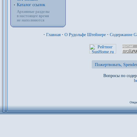
Каталог ссылок
Архивные разделы
в настоящее время
не наполняются
·
Главная
·
О Рудольфе Штейнере
·
Содержание 
Пожертвовать, Spenden
Вопросы по содер
b
Откры