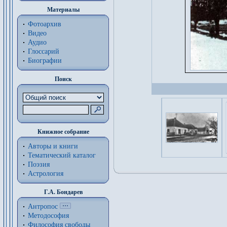
Материалы
Фотоархив
Видео
Аудио
Глоссарий
Биографии
Поиск
Книжное собрание
Авторы и книги
Тематический каталог
Поэзия
Астрология
Г.А. Бондарев
Антропос
Методософия
Философия cвободы