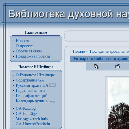
Главное меню
Новости
О проекте
Обратная связь
·
Начало
·
Последние добавлени
Поддержка проекта
Фотоархив Библиотеки духовн
Наследие Р. Штейнера
О Рудольфе Штейнере
Содержание GA
Русский архив GA
Изданные книги
География лекций
Календарь души
18 нед.
GA-Katalog
GA-Beiträge
Vortragsverzeichnis
GA-Unveröffentlicht