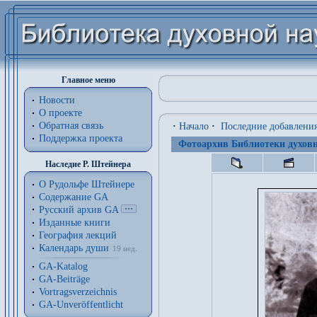
Главное меню
Новости
О проекте
Обратная связь
·
Начало
·
Последние добавлени
Поддержка проекта
Фотоархив Библиотеки духовн
Наследие Р. Штейнера
О Рудольфе Штейнере
Содержание GA
Русский архив GA
Изданные книги
География лекций
Календарь души
19 нед.
GA-Katalog
GA-Beiträge
Vortragsverzeichnis
GA-Unveröffentlicht