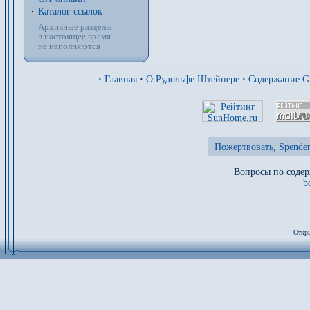
Каталог ссылок
Архивные разделы
в настоящее время
не наполняются
·
Главная
·
О Рудольфе Штейнере
·
Содержание 
Пожертвовать, Spenden
Вопросы по содер
b
Откры