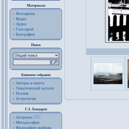
Материалы
Фотоархив
Видео
Аудио
Глоссарий
Биографии
Поиск
Книжное собрание
Авторы и книги
Тематический каталог
Поэзия
Астрология
Г.А. Бондарев
Антропос
Методософия
Философия cвободы