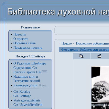
Главное меню
Новости
О проекте
Обратная связь
·
Начало
·
Последние добавлени
Поддержка проекта
Фотоархив Библиотеки духовн
Наследие Р. Штейнера
О Рудольфе Штейнере
Содержание GA
Русский архив GA
Изданные книги
География лекций
Календарь души
18 нед.
GA-Katalog
GA-Beiträge
Vortragsverzeichnis
GA-Unveröffentlicht