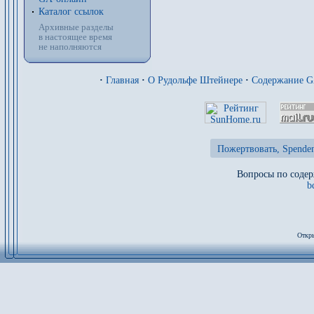
Каталог ссылок
Архивные разделы
в настоящее время
не наполняются
·
Главная
·
О Рудольфе Штейнере
·
Содержание 
Пожертвовать, Spenden
Вопросы по содер
b
Откры