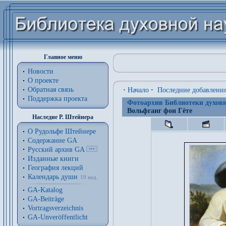
Главное меню
Новости
О проекте
Обратная связь
·
Начало
·
Последние добавлени
Поддержка проекта
Фотоархив Библиотеки духовн
Вольфганг фон Гёте
Наследие Р. Штейнера
О Рудольфе Штейнере
Содержание GA
Русский архив GA
Изданные книги
География лекций
Календарь души
19 нед.
GA-Katalog
GA-Beiträge
Vortragsverzeichnis
GA-Unveröffentlicht