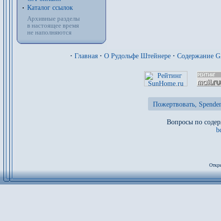
Каталог ссылок
Архивные разделы
в настоящее время
не наполняются
·
Главная
·
О Рудольфе Штейнере
·
Содержание 
Пожертвовать, Spenden
Вопросы по содер
b
Откры