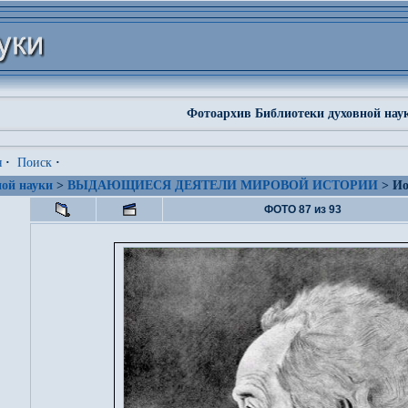
Фотоархив Библиотеки духовной нау
я
·
Поиск
·
ой науки
>
ВЫДАЮЩИЕСЯ ДЕЯТЕЛИ МИРОВОЙ ИСТОРИИ
> Ио
ФОТО 87 из 93