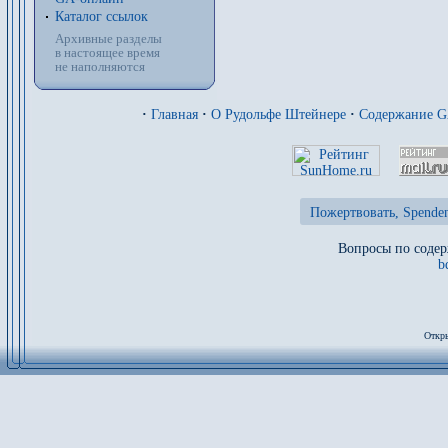
Каталог ссылок
Архивные разделы
в настоящее время
не наполняются
·
Главная
·
О Рудольфе Штейнере
·
Содержание 
Пожертвовать, Spenden
Вопросы по содер
b
Откры