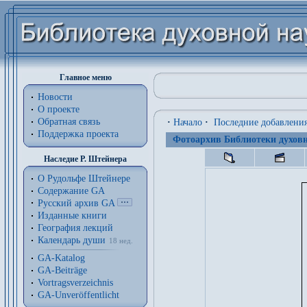
Главное меню
Новости
О проекте
Обратная связь
·
Начало
·
Последние добавлени
Поддержка проекта
Фотоархив Библиотеки духовн
Наследие Р. Штейнера
О Рудольфе Штейнере
Содержание GA
Русский архив GA
Изданные книги
География лекций
Календарь души
18 нед.
GA-Katalog
GA-Beiträge
Vortragsverzeichnis
GA-Unveröffentlicht