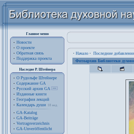
Главное меню
Новости
О проекте
Обратная связь
·
Начало
·
Последние добавлени
Поддержка проекта
Фотоархив Библиотеки духовн
Наследие Р. Штейнера
О Рудольфе Штейнере
Содержание GA
Русский архив GA
Изданные книги
География лекций
Календарь души
18 нед.
GA-Katalog
GA-Beiträge
Vortragsverzeichnis
GA-Unveröffentlicht