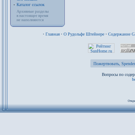
Каталог ссылок
Архивные разделы
в настоящее время
не наполняются
·
Главная
·
О Рудольфе Штейнере
·
Содержание 
Пожертвовать, Spenden
Вопросы по содер
b
Откры