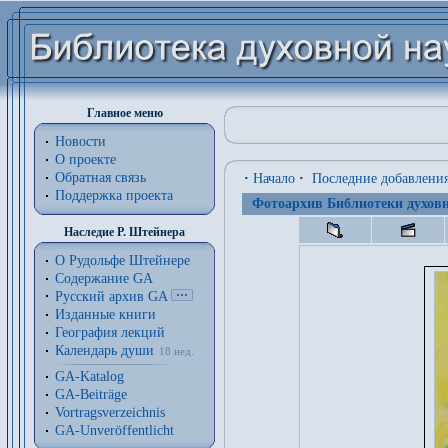
Главное меню
Новости
О проекте
Обратная связь
·
Начало
·
Последние добавлени
Поддержка проекта
Фотоархив Библиотеки духовн
Наследие Р. Штейнера
О Рудольфе Штейнере
Содержание GA
Русский архив GA
Изданные книги
География лекций
Календарь души
18 нед.
GA-Katalog
GA-Beiträge
Vortragsverzeichnis
GA-Unveröffentlicht