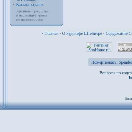
Каталог ссылок
Архивные разделы
в настоящее время
не наполняются
·
Главная
·
О Рудольфе Штейнере
·
Содержание 
Пожертвовать, Spenden
Вопросы по содер
b
Откры