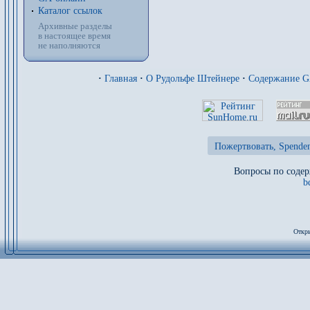
Каталог ссылок
Архивные разделы
в настоящее время
не наполняются
·
Главная
·
О Рудольфе Штейнере
·
Содержание 
Пожертвовать, Spenden
Вопросы по содер
b
Откры