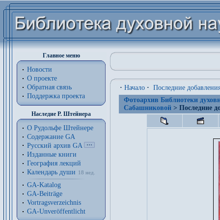
Главное меню
Новости
О проекте
Обратная связь
·
Начало
·
Последние добавлени
Поддержка проекта
Фотоархив Библиотеки духовн
Сабашниковой
> Последние д
Наследие Р. Штейнера
О Рудольфе Штейнере
Содержание GA
Русский архив GA
Изданные книги
География лекций
Календарь души
18 нед.
GA-Katalog
GA-Beiträge
Vortragsverzeichnis
GA-Unveröffentlicht