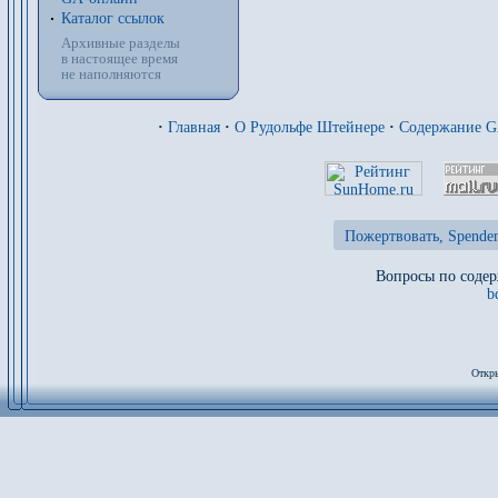
Каталог ссылок
Архивные разделы
в настоящее время
не наполняются
·
Главная
·
О Рудольфе Штейнере
·
Содержание 
Пожертвовать, Spenden
Вопросы по содер
b
Откры