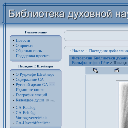
Главное меню
Новости
О проекте
Обратная связь
·
Начало
·
Последние добавлени
Поддержка проекта
Фотоархив Библиотеки духовн
Вольфганг фон Гёте
> Последн
Наследие Р. Штейнера
О Рудольфе Штейнере
Содержание GA
Русский архив GA
Изданные книги
География лекций
Календарь души
18 нед.
GA-Katalog
GA-Beiträge
Vortragsverzeichnis
GA-Unveröffentlicht