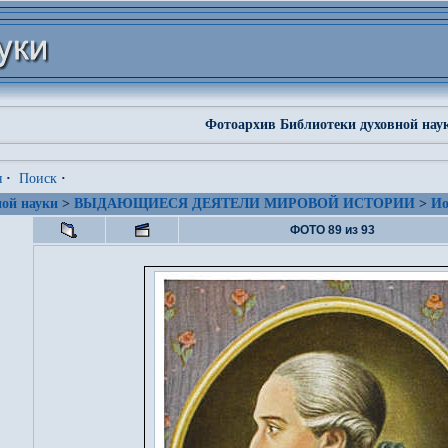
Фотоархив Библиотеки духовной нау
я
·
Поиск
·
ой науки
>
ВЫДАЮЩИЕСЯ ДЕЯТЕЛИ МИРОВОЙ ИСТОРИИ
>
Ио
ФОТО 89 из 93