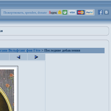
Пожертвовать, spenden, donate
ки
ганн Вольфганг фон Гёте
> Последние добавления