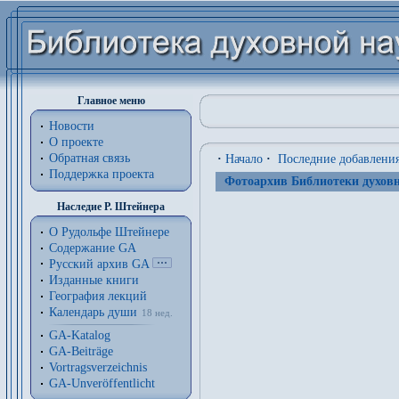
Главное меню
Новости
О проекте
Обратная связь
·
Начало
·
Последние добавлени
Поддержка проекта
Фотоархив Библиотеки духовн
Наследие Р. Штейнера
О Рудольфе Штейнере
Содержание GA
Русский архив GA
Изданные книги
География лекций
Календарь души
18 нед.
GA-Katalog
GA-Beiträge
Vortragsverzeichnis
GA-Unveröffentlicht