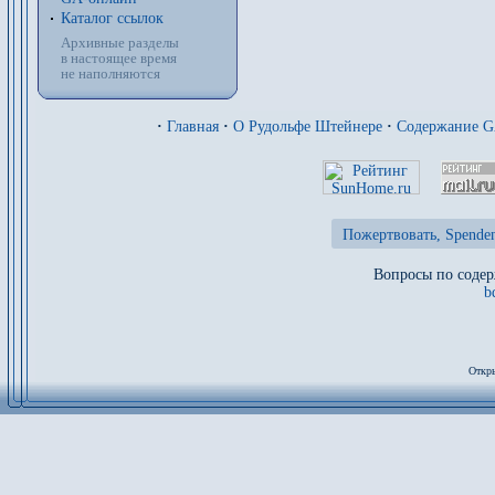
Каталог ссылок
Архивные разделы
в настоящее время
не наполняются
·
Главная
·
О Рудольфе Штейнере
·
Содержание 
Пожертвовать, Spenden
Вопросы по содер
b
Откры