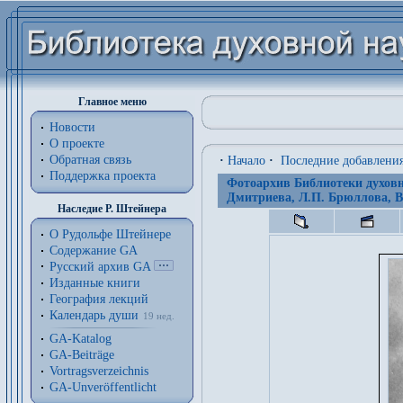
Главное меню
Новости
О проекте
Обратная связь
·
Начало
·
Последние добавлени
Поддержка проекта
Фотоархив Библиотеки духовн
Дмитриева, Л.П. Брюллова, В
Наследие Р. Штейнера
О Рудольфе Штейнере
Содержание GA
Русский архив GA
Изданные книги
География лекций
Календарь души
19 нед.
GA-Katalog
GA-Beiträge
Vortragsverzeichnis
GA-Unveröffentlicht