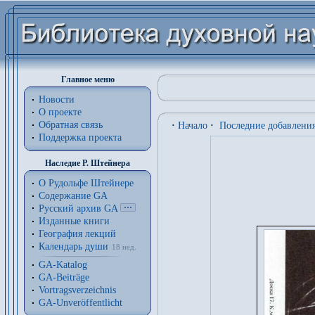
Главное меню
Новости
О проекте
Обратная связь
·
Начало
·
Последние добавлени
Поддержка проекта
Наследие Р. Штейнера
О Рудольфе Штейнере
Содержание GA
Русский архив GA
Изданные книги
География лекций
Календарь души
18 нед.
GA-Katalog
GA-Beiträge
Vortragsverzeichnis
GA-Unveröffentlicht