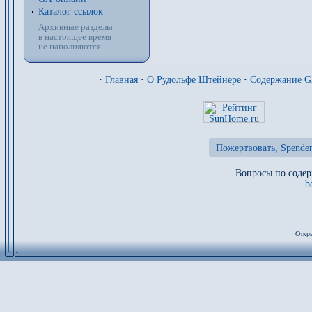
Каталог ссылок
Архивные разделы
в настоящее время
не наполняются
·
Главная
·
О Рудольфе Штейнере
·
Содержание 
Пожертвовать, Spenden
Вопросы по содер
b
Откры