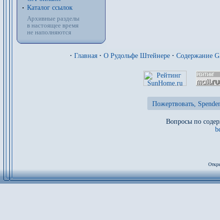
Каталог ссылок
Архивные разделы
в настоящее время
не наполняются
·
Главная
·
О Рудольфе Штейнере
·
Содержание 
Пожертвовать, Spenden
Вопросы по содер
b
Откры