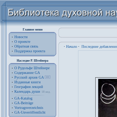
Главное меню
Новости
О проекте
Обратная связь
·
Начало
·
Последние добавлени
Поддержка проекта
Наследие Р. Штейнера
О Рудольфе Штейнере
Содержание GA
Русский архив GA
Изданные книги
География лекций
Календарь души
18 нед.
GA-Katalog
GA-Beiträge
Vortragsverzeichnis
GA-Unveröffentlicht