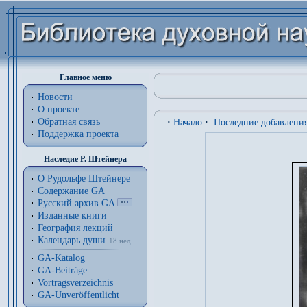
Главное меню
Новости
О проекте
Обратная связь
·
Начало
·
Последние добавлени
Поддержка проекта
Наследие Р. Штейнера
О Рудольфе Штейнере
Содержание GA
Русский архив GA
Изданные книги
География лекций
Календарь души
18 нед.
GA-Katalog
GA-Beiträge
Vortragsverzeichnis
GA-Unveröffentlicht