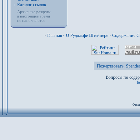
Каталог ссылок
Архивные разделы
в настоящее время
не наполняются
·
Главная
·
О Рудольфе Штейнере
·
Содержание 
Пожертвовать, Spenden
Вопросы по содер
b
Откры