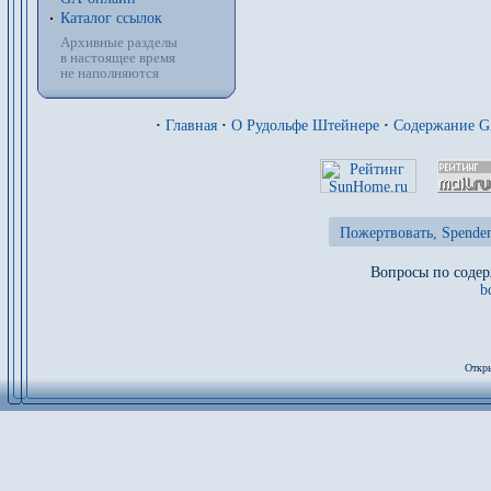
Каталог ссылок
Архивные разделы
в настоящее время
не наполняются
·
Главная
·
О Рудольфе Штейнере
·
Содержание 
Пожертвовать, Spenden
Вопросы по содер
b
Откры