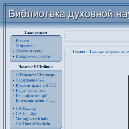
Главное меню
Новости
О проекте
Обратная связь
·
Начало
·
Последние добавлени
Поддержка проекта
Наследие Р. Штейнера
О Рудольфе Штейнере
Содержание GA
Русский архив GA
Изданные книги
География лекций
Календарь души
19 нед.
GA-Katalog
GA-Beiträge
Vortragsverzeichnis
GA-Unveröffentlicht