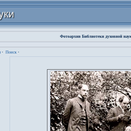
Фотоархив Библиотеки духовной нау
я
·
Поиск
·