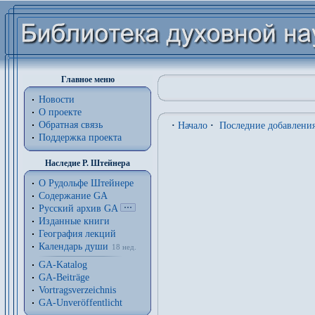
Главное меню
Новости
О проекте
Обратная связь
·
Начало
·
Последние добавлени
Поддержка проекта
Наследие Р. Штейнера
О Рудольфе Штейнере
Содержание GA
Русский архив GA
Изданные книги
География лекций
Календарь души
18 нед.
GA-Katalog
GA-Beiträge
Vortragsverzeichnis
GA-Unveröffentlicht