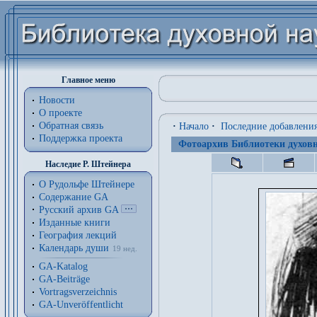
Главное меню
Новости
О проекте
Обратная связь
·
Начало
·
Последние добавлени
Поддержка проекта
Фотоархив Библиотеки духовн
Наследие Р. Штейнера
О Рудольфе Штейнере
Содержание GA
Русский архив GA
Изданные книги
География лекций
Календарь души
19 нед.
GA-Katalog
GA-Beiträge
Vortragsverzeichnis
GA-Unveröffentlicht