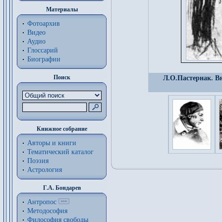
Материалы
Фотоархив
Видео
Аудио
Глоссарий
Биографии
Поиск
Л.О.Пастернак. В
Книжное собрание
Авторы и книги
Тематический каталог
Поэзия
Астрология
Г.А. Бондарев
Антропос
Методософия
Философия cвободы