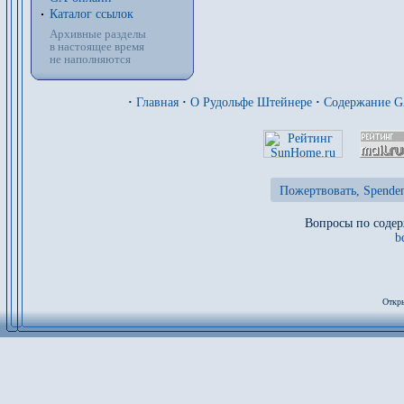
Каталог ссылок
Архивные разделы
в настоящее время
не наполняются
·
Главная
·
О Рудольфе Штейнере
·
Содержание 
Пожертвовать, Spenden
Вопросы по содер
b
Откры